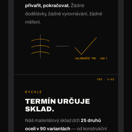
přivařit, pokračovat.
Žádné
dodělávky, žádné vyrovnávání, žádné
měření.
KALIBRAČNÍ TRN · 100 %
CES · U-02
RYCHLE
TERMÍN URČUJE
SKLAD.
Náš materiálový sklad drží
25 druhů
oceli v 90 variantách
— od konstrukční