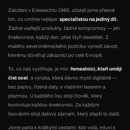
Založeni v Edewechtu 1980, zůstali jsme přesně
tím, co umíme nejlépe:
specialistou na jediný díl.
Žádné vedlejší produkty, žádné kompromisy — jen
šnekovnice, každý den, přes čtyři desetiletí. Z
malého severoněmeckého podniku vyrostl závod,
kterému důvěřují zákazníci po celé Evropě.
To, co nás vystihuje, je mix:
řemeslníci, kteří umějí
číst ocel
, a výroba, která dávno myslí digitálně —
bez papíru, řízená daty, s vlastním laserem a
plazmou. U každého lisu stojí člověk, který
kontroluje každou šnekovnici. Za každým
lisováním stojí datový záznam, který zlepší to další.
Jsme parta s krátkými cestami: kdo volá, mluví s