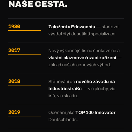
NAŠE CESTA.
1980
Založení v Edewechtu
— startovní
výstřel čtyř desetiletí specializace.
2017
Nový výkonnější lis na šnekovnice a
vlastní plazmové řezací zařízení
—
základ našich cenových výhod.
2018
Stěhování do
nového závodu na
Industriestraße
— víc plochy, víc
lisů, víc skladu.
2019
Ocenění jako
TOP 100 Innovator
Deutschlands.