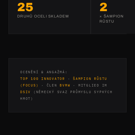
25
2
DRUHŮ OCELI SKLADEM
× ŠAMPION
RŮSTU
OCENĚNÍ & ANGAŽMÁ:
TOP 100 INNOVATOR
·
ŠAMPION RŮSTU
(FOCUS)
· ČLEN
BVMW
· MITGLIED IM
DSIV
(NĚMECKÝ SVAZ PRŮMYSLU SYPKÝCH
HMOT)