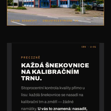
ZÁVOD EDEWECHT · INDUSTRIESTRASSE 26
CES · U-01
PRECIZNĚ
KAŽDÁ ŠNEKOVNICE
NA KALIBRAČNÍM
TRNU.
Stoprocentní kontrola kvality přímo u
lisu: každá šnekovnice se nasadí na
kalibrační trn a změří — žádné
namátky.
U vás to znamená: nasadit,