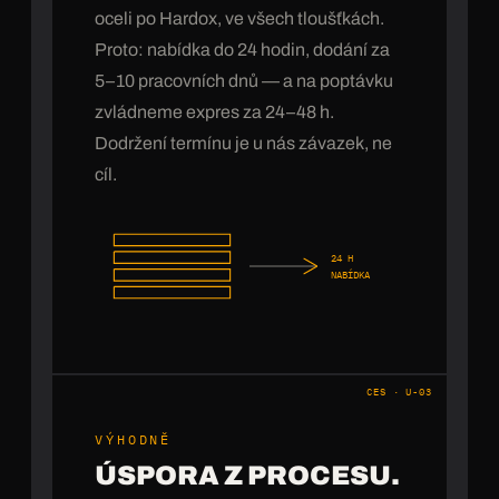
oceli po Hardox, ve všech tloušťkách.
Proto: nabídka do 24 hodin, dodání za
5–10 pracovních dnů — a na poptávku
zvládneme expres za 24–48 h.
Dodržení termínu je u nás závazek, ne
cíl.
24 H
NABÍDKA
CES · U-03
VÝHODNĚ
ÚSPORA Z PROCESU.