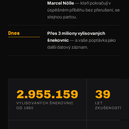
Marcel Nölle
— kteří pokračují v
úspěšném příběhu bez přerušení, se
stejnou partou.
Dnes
Přes 3 miliony vylisovaných
šnekovnic
— a vaše poptávka jako
další datový záznam.
2.998.483
40
VYLISOVANÝCH ŠNEKOVNIC
LET
OD 1980
ZKUŠENOSTÍ