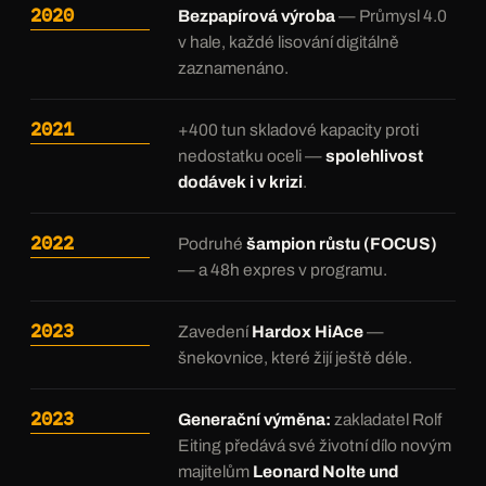
2020
Bezpapírová výroba
— Průmysl 4.0
v hale, každé lisování digitálně
zaznamenáno.
2021
+400 tun skladové kapacity proti
nedostatku oceli —
spolehlivost
dodávek i v krizi
.
2022
Podruhé
šampion růstu (FOCUS)
— a 48h expres v programu.
2023
Zavedení
Hardox HiAce
—
šnekovnice, které žijí ještě déle.
2023
Generační výměna:
zakladatel Rolf
Eiting předává své životní dílo novým
majitelům
Leonard Nolte und