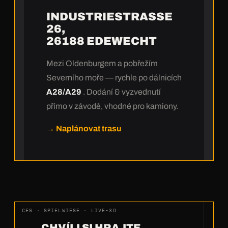
INDUSTRIESTRASSE 2
6,
26188 EDEWECHT
Mezi Oldenburgem a pobřežím
Severního moře — rychle po dálnicích
A28/A29
. Dodání & vyzvednutí
přímo v závodě, vhodné pro kamiony.
→ Naplánovat trasu
CES · SPIELWIESE · LIVE-3D
CHVÍLI SI HRAJTE,