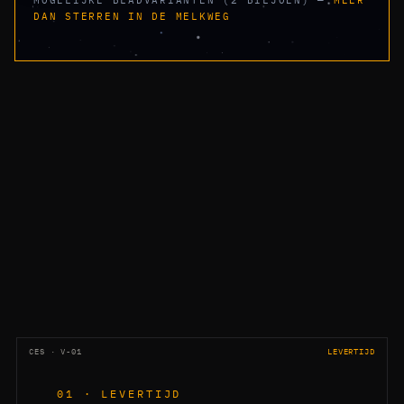
MOGELIJKE BLADVARIANTEN (2 BILJOEN) —
MEER
DAN STERREN IN DE MELKWEG
CES · V-01
LEVERTIJD
01 · LEVERTIJD