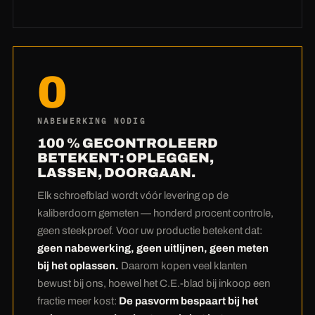
Onze prijzen ontstaan niet door te besparen op
materiaal, maar door techniek:
Eigen laser- en
plasma-installaties
betekent: geen
0
uitbestedingsmarges en geen wachttijden bij
de toeleverancier. De nestingsoftware legt uw
ronde platen zo dicht op de plaat dat er
NABEWERKING NODIG
nauwelijks restmateriaal overblijft — bij Hardox
100 % GECONTROLEERD
scheelt dat echt geld. En de eerlijkste
BETEKENT: OPLEGGEN,
LASSEN, DOORGAAN.
rekensom komt aan het eind:
Veel klanten
betalen bij ons bij inkoop een fractie meer —
Elk schroefblad wordt vóór levering op de
en besparen dat bij het oplassen
kaliberdoorn gemeten — honderd procent controle,
meervoudig terug.
Nul nabewerking door
geen steekproef. Voor uw productie betekent dat:
100%-controle betekent: de duurste uren van
geen nabewerking, geen uitlijnen, geen meten
bij het oplassen.
Daarom kopen veel klanten
uw productie blijven van u. Onder de streep is
bewust bij ons, hoewel het C.E.-blad bij inkoop een
het C.E.-blad het voordeligst.
fractie meer kost:
De pasvorm bespaart bij het