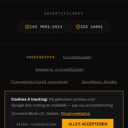
GECERTIFICEERD
ISO 9001:2015
ISO 14001
ONDERWERPEN
Schroefbladen
·
Geperste schroefbladen
·
Transportschroef repareren
·
Grondboor-bladen
·
Kennis
Cookies & tracking:
Wij gebruiken cookies voor
Google Ads-meting en statistiek — pas na uw toestemming
© 2026 C.E. Schneckenflügel GmbH · Industriestraße 26 · 26188 Edewecht
(Consent Mode v2). Details:
Privacyverklaring
.
· +49 4405 23837-0 · info@ces-europe.com ·
Colofon
·
Alleen noodzakelijke
ALLES ACCEPTEREN
Gegevensbescherming
·
AGB
·
Cookie-instellingen