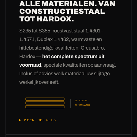
ALLE MATERIALEN. VAN
deelsegmenten, getande en geperforeerde
CONSTRUCTIESTAAL
speciale bladen en gekropte uitvoeringen.
TOT HARDOX.
Daarbij komen
slijtageversterkingen,
uitsparingen, boringen en afschuiningen
—
S235 tot S355, roestvast staal 1.4301–
lasklare kanten voor schone V-naden
1.4571, Duplex 1.4462, warmvaste en
(
afschuiningen graag expliciet
hittebestendige kwaliteiten, Creusabro,
meebestellen
). Via de openingshoek maken
Hardox —
het complete spectrum uit
wij ook exacte segmenten in plaats van
voorraad
, speciale kwaliteiten op aanvraag.
volledige windingen. En als uw tekening een
Inclusief advies welk materiaal uw slijtage
geometrie toont die nog niet bestond:
precies
werkelijk overleeft.
daarvoor hebben wij de ontwikkeling in huis
— wij rekenen, bemonsteren en persen tot het
25 SOORTEN
past.
90 VARIANTEN
MEER DETAILS
Van constructiestaal S235JR en S355J2+N via