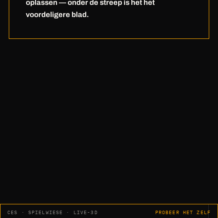
oplassen — onder de streep is het het
voordeligere blad.
„Geen nabewerking. Geen uitlijnen.
Geen meten.
Gewoon klasse."
Harry Pfeiffer · HWM Holzwärme Müllheim GmbH
CES · SPIELWIESE · LIVE-3D
PROBEER HET ZELF