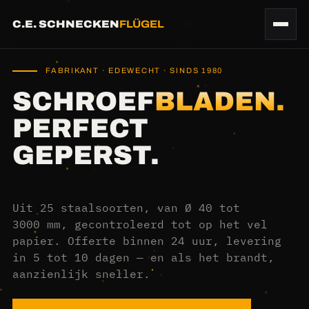
C.E. SCHNECKEN
FLÜGEL
FABRIKANT · EDEWECHT · SINDS 1980
SCHROEF
BLADEN.
PERFECT
GEPERST.
Uit 25 staalsoorten, van Ø 40 tot
3000 mm, gecontroleerd tot op het vel
papier. Offerte binnen 24 uur, levering
in 5 tot 10 dagen — en als het brandt,
aanzienlijk sneller.