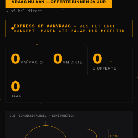
VRAAG NU AAN — OFFERTE BINNEN 24 UUR
→ of bel direct
EXPRESS OP AANVRAAG
— ALS HET EROP
AANKOMT, MAKEN WIJ 24–48 UUR MOGELIJK
0
0
0
MM MAX. Ø
MM DIKTE
U OFFERTE
0
JAAR
C.E. SCHNECKENFLÜGEL · KONSTRUKTION
P 178