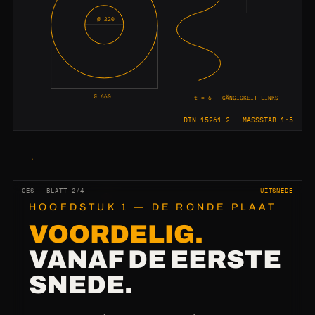
Ø 220
Ø 660
t = 6 · GÄNGIGKEIT LINKS
DIN 15261-2 · MASSSTAB 1:5
CES · BLATT 2/4
UITSNEDE
HOOFDSTUK 1 — DE RONDE PLAAT
VOORDELIG.
VANAF DE EERSTE
SNEDE.