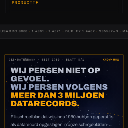
PRODUCTIE
ABRO 8000
·
1.4301
·
1.4571
·
DUPLEX 1.4462
·
S355J2+N
·
MANG
CES-DATENBANK · SEIT 1980 · BLATT D/1
KNOW-HOW
WIJ PERSEN NIET OP
GEVOEL.
WIJ PERSEN VOLGENS
MEER DAN 3 MILJOEN
DATARECORDS.
Elk schroefblad dat wij sinds 1980 hebben geperst, is
als datarecord opgeslagen in onze schroefbladen-