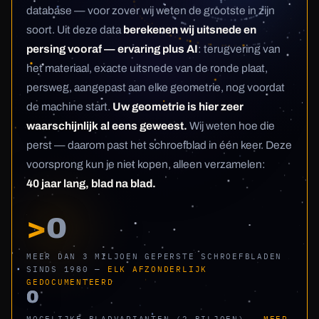
database — voor zover wij weten de grootste in zijn
soort. Uit deze data
berekenen wij uitsnede en
persing vooraf — ervaring plus AI
: terugvering van
het materiaal, exacte uitsnede van de ronde plaat,
persweg, aangepast aan elke geometrie, nog voordat
de machine start.
Uw geometrie is hier zeer
waarschijnlijk al eens geweest.
Wij weten hoe die
perst — daarom past het schroefblad in één keer. Deze
voorsprong kun je niet kopen, alleen verzamelen:
40 jaar lang, blad na blad.
>
0
MEER DAN 3 MILJOEN GEPERSTE SCHROEFBLADEN
SINDS 1980 —
ELK AFZONDERLIJK
GEDOCUMENTEERD
0