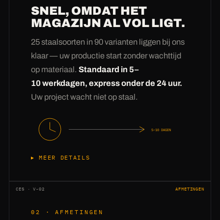
SNEL, OMDAT HET
MAGAZIJN AL VOL LIGT.
25 staalsoorten in 90 varianten liggen bij ons
klaar — uw productie start zonder wachttijd
op materiaal.
Standaard in 5–
10 werkdagen, express onder de 24 uur.
Uw project wacht niet op staal.
5–10 DAGEN
MEER DETAILS
Staal kopen kan iedereen —
staal op
voorraad hebben
is het verschil. Ons magazijn
CES · V-02
AFMETINGEN
houdt permanent 25 soorten in 90
02 · AFMETINGEN
maatvarianten aan: van 2-mm dunne plaat tot