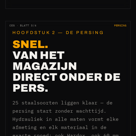
CES · BLATT 3/4
PERSING
HOOFDSTUK 2 — DE PERSING
SNEL.
VAN HET
MAGAZIJN
DIRECT ONDER DE
PERS.
25 staalsoorten liggen klaar — de
persing start zonder wachttijd.
Hydrauliek in alle maten vormt elke
afmeting en elk materiaal in de
exacte spoed: ook Hardox, ook 60 mm,