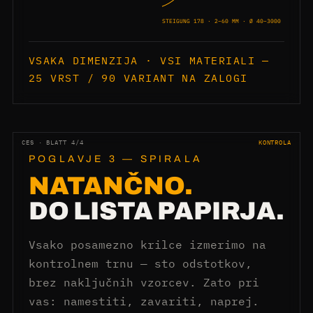
STEIGUNG 178 · 2–60 MM · Ø 40–3000
VSAKA DIMENZIJA · VSI MATERIALI —
25 VRST / 90 VARIANT NA ZALOGI
CES · BLATT 4/4
KONTROLA
POGLAVJE 3 — SPIRALA
NATANČNO.
DO LISTA PAPIRJA.
Vsako posamezno krilce izmerimo na
kontrolnem trnu — sto odstotkov,
brez naključnih vzorcev. Zato pri
vas: namestiti, zavariti, naprej.