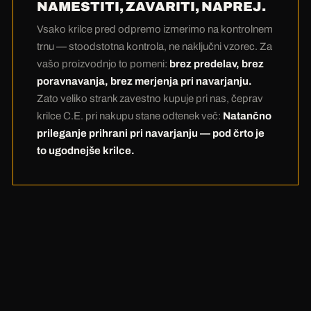
velik denar. In najbolj pošten račun pride na
NAMESTITI, ZAVARITI, NAPREJ.
koncu:
Veliko strank pri nas pri nakupu plača
Vsako krilce pred odpremo izmerimo na kontrolnem
odtenek več — in to pri navarjanju večkrat
trnu — stoodstotna kontrola, ne naključni vzorec. Za
prihrani.
Nič predelav zaradi 100% kontrole
vašo proizvodnjo to pomeni:
brez predelav, brez
pomeni: najdražje ure vaše proizvodnje
poravnavanja, brez merjenja pri navarjanju.
ostanejo vam. Pod črto je krilce C.E.
Zato veliko strank zavestno kupuje pri nas, čeprav
ugodnejše.
krilce C.E. pri nakupu stane odtenek več:
Natančno
prileganje prihrani pri navarjanju — pod črto je
to ugodnejše krilce.
„Ni predelave. Ni poravnavanja. Ni