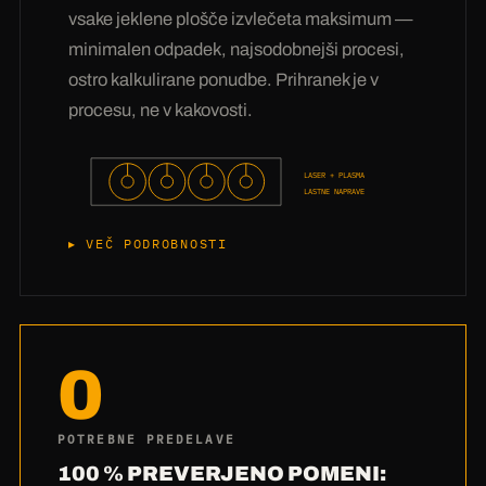
vrednost je v svetovanju: iz več kot 3 milijonov
vsake jeklene plošče izvlečeta maksimum —
stiskanj vemo,
kateri material v vašem
minimalen odpadek, najsodobnejši procesi,
transportiranem mediju zares preživi
— naj
ostro kalkulirane ponudbe. Prihranek je v
bo pesek, ostružki, blato ali 400 °C vroč
procesu, ne v kakovosti.
material. Povejte nam, kaj vaš polž transportira,
in povedali vam bomo, iz česa naj bo vaše
LASER + PLASMA
krilce.
LASTNE NAPRAVE
VEČ PODROBNOSTI
Naše cene ne nastanejo z varčevanjem pri
materialu, temveč s tehniko:
Lastne laserske
in plazemske naprave
pomenijo: brez marž
0
zunanjih izvajalcev in brez čakanja pri
dobavitelju. Programska oprema za gnezdenje
polaga vaše ronde na ploščo tako tesno, da
POTREBNE PREDELAVE
skoraj ni odpadka — pri Hardoxu je to zares
100 % PREVERJENO POMENI: