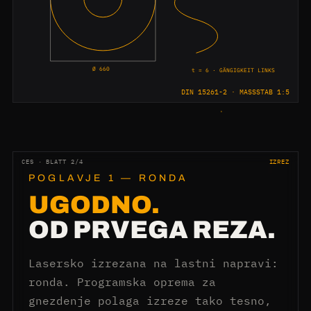
Ø 660
t = 6 · GÄNGIGKEIT LINKS
DIN 15261-2 · MASSSTAB 1:5
CES · BLATT 2/4
IZREZ
POGLAVJE 1 — RONDA
UGODNO.
OD PRVEGA REZA.
Lasersko izrezana na lastni napravi:
ronda. Programska oprema za
gnezdenje polaga izreze tako tesno,