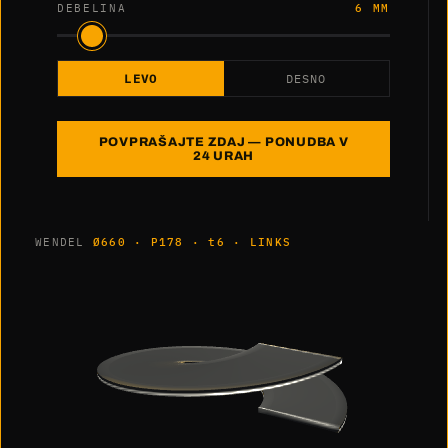
DEBELINA
6 MM
LEVO
DESNO
POVPRAŠAJTE ZDAJ — PONUDBA V
24 URAH
WENDEL
Ø660 · P178 · t6 · LINKS