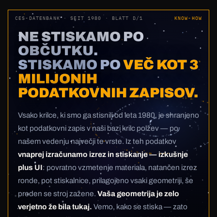
CES-DATENBANK · SEIT 1980 · BLATT D/1
KNOW-HOW
NE STISKAMO PO
OBČUTKU.
STISKAMO PO
VEČ KOT 3
MILIJONIH
PODATKOVNIH ZAPISOV.
Vsako krilce, ki smo ga stisnili od leta 1980, je shranjeno
kot podatkovni zapis v naši bazi krilc polžev — po
našem vedenju največji te vrste. Iz teh podatkov
vnaprej izračunamo izrez in stiskanje — izkušnje
plus UI
: povratno vzmetenje materiala, natančen izrez
ronde, pot stiskalnice, prilagojeno vsaki geometriji, še
preden se stroj zažene.
Vaša geometrija je zelo
verjetno že bila tukaj.
Vemo, kako se stiska — zato