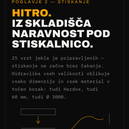
POGLAVJE 2 — STISKANJE
HITRO.
IZ SKLADIŠČA
NARAVNOST POD
STISKALNICO.
25 vrst jekla je pripravljenih —
stiskanje se začne brez čakanja.
Hidravlika vseh velikosti oblikuje
vsako dimenzijo in vsak material v
točen korak: tudi Hardox, tudi
60 mm, tudi Ø 3000.