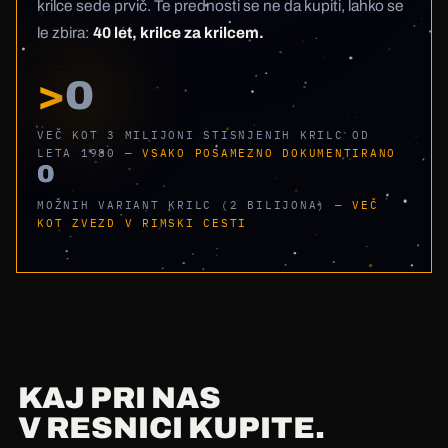
krilce sede prvič. Te prednosti se ne da kupiti, lahko se
le zbira:
40 let, krilce za krilcem.
>
0
VEČ KOT 3 MILIJONI STISNJENIH KRILC OD
LETA 1980 —
VSAKO POSAMEZNO DOKUMENTIRANO
0
MOŽNIH VARIANT KRILC (2 BILIJONA) —
VEČ
KOT ZVEZD V RIMSKI CESTI
KAJ PRI NAS
V RESNICI KUPITE.