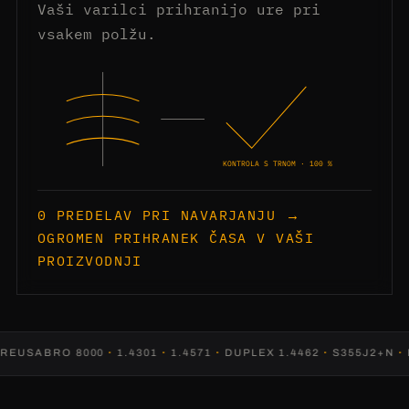
Vaši varilci prihranijo ure pri
vsakem polžu.
KONTROLA S TRNOM · 100 %
0 PREDELAV PRI NAVARJANJU →
OGROMEN PRIHRANEK ČASA V VAŠI
PROIZVODNJI
SABRO 8000
·
1.4301
·
1.4571
·
DUPLEX 1.4462
·
S355J2+N
·
MAN