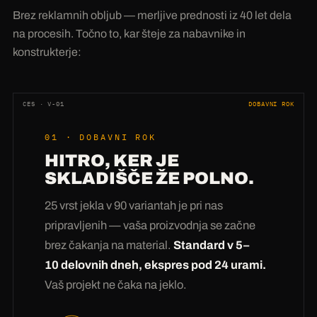
Brez reklamnih obljub — merljive prednosti iz 40 let dela
na procesih. Točno to, kar šteje za nabavnike in
konstrukterje:
CES · V-01
DOBAVNI ROK
01 · DOBAVNI ROK
HITRO, KER JE
SKLADIŠČE ŽE POLNO.
25 vrst jekla v 90 variantah je pri nas
pripravljenih — vaša proizvodnja se začne
brez čakanja na material.
Standard v 5–
10 delovnih dneh, ekspres pod 24 urami.
Vaš projekt ne čaka na jeklo.