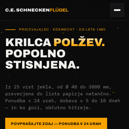
C.E. SCHNECKEN
FLÜGEL
PROIZVAJALEC · EDEWECHT · OD LETA 1980
KRILCA
POLŽEV.
POPOLNO
STISNJENA.
Iz 25 vrst jekla, od Ø 40 do 3000 mm,
preverjena do lista papirja natančno.
Ponudba v 24 urah, dobava v 5 do 10 dneh
— in ko gori, občutno hitreje.
POVPRAŠAJTE ZDAJ — PONUDBA V 24 URAH