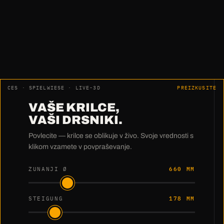
merjenja.
Preprosto odlično."
Harry Pfeiffer · HWM Holzwärme Müllheim GmbH
CES · SPIELWIESE · LIVE-3D
PREIZKUSITE
VAŠE KRILCE,
VAŠI DRSNIKI.
Povlecite — krilce se oblikuje v živo. Svoje vrednosti s
klikom vzamete v povpraševanje.
ZUNANJI Ø
660 MM
STEIGUNG
178 MM