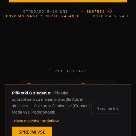
STANDARD 5–10 DNI ·
⚡ EKSPRES NA
POVPRAŠEVANJE: MOŽNO 24–48 H
· PONUDBA V 24 H
CERTIFICIRANO
ISO 9001:2015
ISO 14001
Piškotki & sledenje:
Piškotke
uporabljamo za merjenje Google Ads in
statistiko — šele po vaši privolitvi (Consent
Samo nujni
Mode v2). Podrobnosti:
© 2026 C.E. Schneckenflügel GmbH · Industriestraße 26 · 26188 Edewecht
Izjava o varstvu podatkov
.
· +49 4405 23837-0 · info@ces-europe.com ·
Impresum
·
SPREJMI VSE
Varstvo podatkov
·
AGB
·
Nastavitve piškotkov