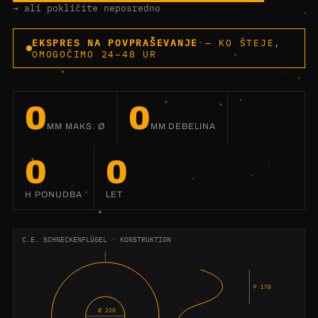
→ ali pokličite neposredno
EKSPRES NA POVPRAŠEVANJE
— KO ŠTEJE,
OMOGOČIMO 24–48 UR
0
0
MM MAKS. Ø
MM DEBELINA
0
0
H PONUDBA
LET
C.E. SCHNECKENFLÜGEL · KONSTRUKTION
P 178
Ø 220