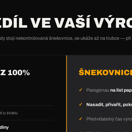
DÍL VE VAŠÍ VÝR
y stojí nekontrolovaná šnekovnice, se ukáže až na trubce — při
Z 100%
ŠNEKOVNICE
Passgenau
na list pap
Nasadit, přivařit, po
í u svaru
Předvídatelný čas výro
diny