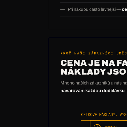
Při nákupu často levnější —
ce
PROČ NAŠI ZÁKAZNÍCI UMĚ
CENA JE NA F
NÁKLADY JSOU
Mnoho našich zákazníků u nás nak
navařování každou dodělávku
—
CELKOVÉ NÁKLADY: VYS