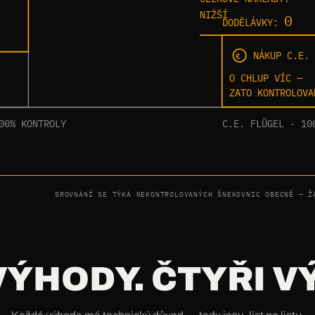
NIŽŠÍ
0
DODĚLÁVKY:
NÁKUP C.E.
€
O CHLUP VÍC —
ZATO KONTROLOVA
00% KONTROLY
C.E. FLÜGEL · 10
SROVNÁNÍ SE TÝKÁ NEKONTROLOVANÝCH ŠNEKOVNIC OBECNĚ — Ž
VÝHODY. ČTYŘI V