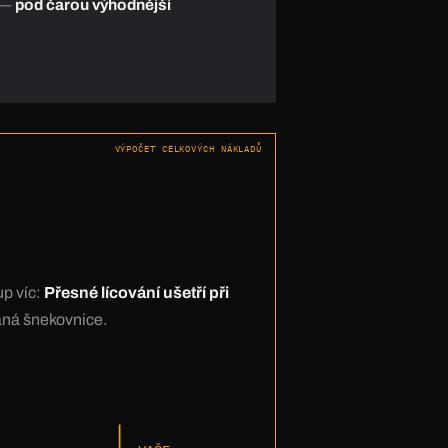
c —
pod čarou výhodnější
VÝPOČET CELKOVÝCH NÁKLADŮ
up víc:
Přesné lícování ušetří při
vaná šnekovnice.