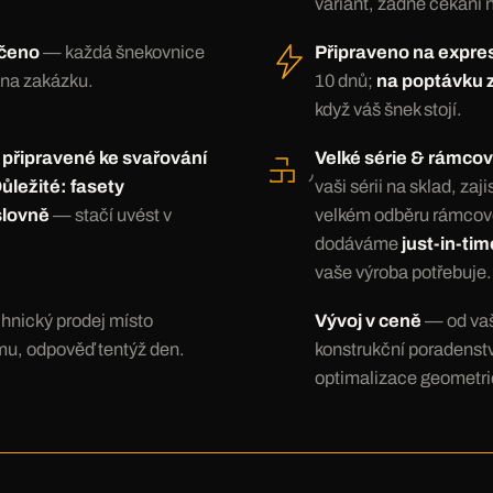
variant, žádné čekání 
ačeno
— každá šnekovnice
Připraveno na expre
 na zakázku.
10 dnů;
na poptávku 
když váš šnek stojí.
 připravené ke svařování
Velké série & rámco
ůležité: fasety
vaši sérii na sklad, zaj
slovně
— stačí uvést v
velkém odběru rámco
dodáváme
just-in-ti
vaše výroba potřebuje.
hnický prodej místo
Vývoj v ceně
— od vaš
mu, odpověď tentýž den.
konstrukční poradenstv
optimalizace geometri