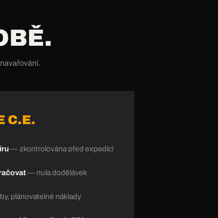
OBĚ.
 navařování.
 C.E.
íru
— zkontrolována před expedicí
kračovat
— nula dodělávek
by, plánovatelné náklady