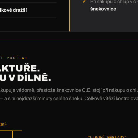
Při nákupu o chlup ví
šnekovnice
lkově dražší
JÍ POČÍTAT
AKTUŘE.
 V DÍLNĚ.
upuje vědomě, přestože šnekovnice C.E. stojí při nákupu o chl
 a s ní nejdražší minuty celého šneku. Celkově vítězí kontrolo
OKÉ
CELKOVÉ NÁKLADY: