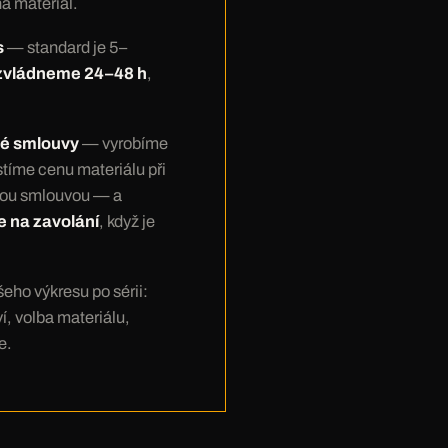
na materiál.
s
— standard je 5–
zvládneme 24–48 h
,
vé smlouvy
— vyrobíme
istíme cenu materiálu při
vou smlouvou — a
me na zavolání
, když je
eho výkresu po sérii:
í, volba materiálu,
e.