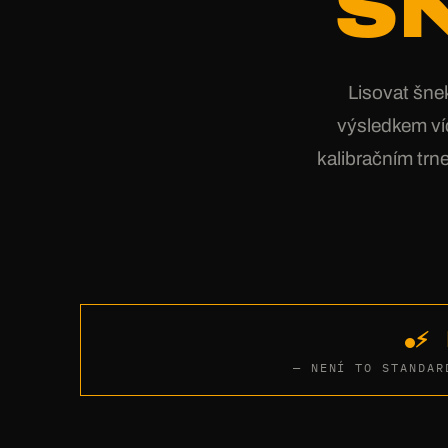
Š
Lisovat šne
výsledkem ví
kalibračním trne
⚡ 
— NENÍ TO STANDAR