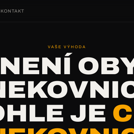
S
KONTAKT
VAŠE VÝHODA
 NENÍ OB
NEKOVNIC
OHLE JE
C