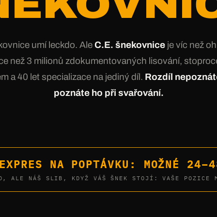
NEKOVNIC
kovnice umí leckdo. Ale
C.E. šnekovnice
je víc než oh
ce než 3 milionů zdokumentovaných lisování, stoproce
m a 40 let specializace na jediný díl.
Rozdíl nepoznát
poznáte ho při svařování.
EXPRES NA POPTÁVKU: MOŽNÉ 24–4
D, ALE NÁŠ SLIB, KDYŽ VÁŠ ŠNEK STOJÍ: VAŠE POZICE 