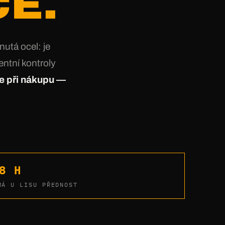
E.
nutá ocel: je
ntní kontroly
e při nákupu —
8 H
MÁ U LISU PŘEDNOST