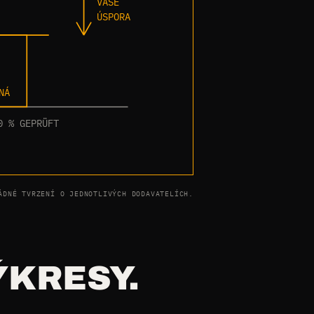
VAŠE
ÚSPORA
NÁ
0 % GEPRÜFT
ÁDNÉ TVRZENÍ O JEDNOTLIVÝCH DODAVATELÍCH.
ÝKRESY.