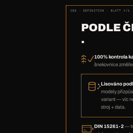
CES · DEFINITION · BLATT V/1
PODLE 
.
100% kontrola k
šnekovnice změře
Lisováno podl
modely přizpůso
variant — víc 
stroj + data.
DIN 15261-2
— to