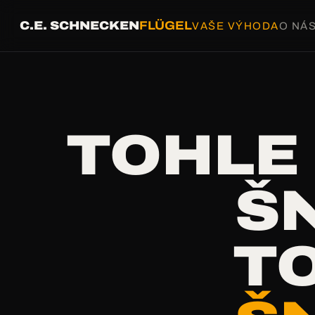
C.E. SCHNECKEN
FLÜGEL
VAŠE VÝHODA
O NÁ
TOHLE
Š
T