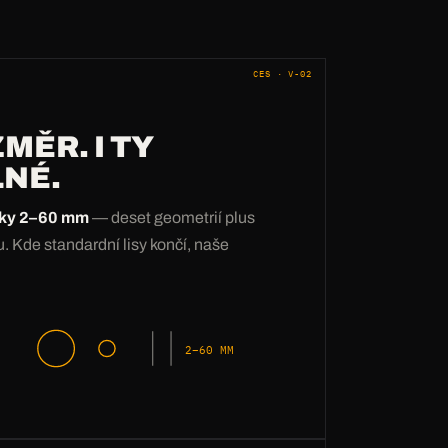
CES · V-02
MĚR. I TY
NÉ.
ťky 2–60 mm
— deset geometrií plus
u. Kde standardní lisy končí, naše
2–60 MM