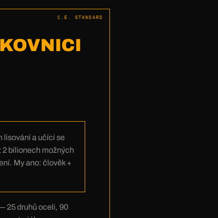
C.E. STANDARD
EKOVNICI
lisování a učící se
ež 2 bilionech možných
ní. My ano: člověk +
 25 druhů oceli, 90