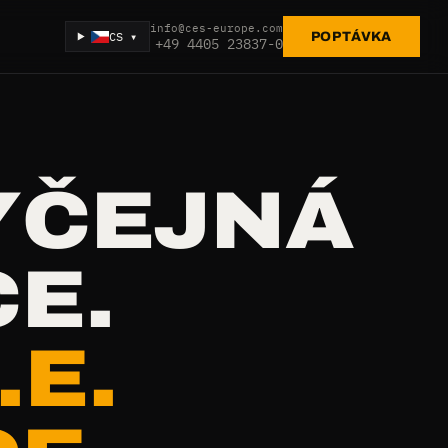
info@ces-europe.com
CS ▾
POPTÁVKA
+49 4405 23837-0
YČEJNÁ
E.
.E.