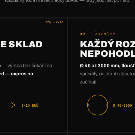
Každá výhoda má technický důvod — tady jsou, list po listu.
CES · V-01
02 · ROZMĚRY
E SKLAD
KAŽDÝ ROZ
NEPOHODL
no — výroba bez čekání na
Ø 40 až 3000 mm, tlouš
rd — expres na
speciály, na přání s faseto
začínají.
5–10 DNŮ
Ø 40–3000