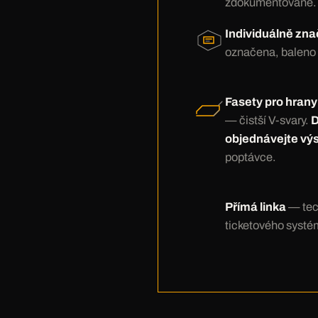
zdokumentované.
Individuálně zn
označena, baleno
Fasety pro hrany
— čistší V-svary.
D
objednávejte vý
poptávce.
Přímá linka
— tec
ticketového systé