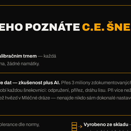
ČEHO POZNÁTE
C.E. ŠN
alibračním trnem
— každá
na, žádné namátky.
e dat — zkušenost plus AI.
Přes 3 miliony zdokumentovaných 
bí každou šnekovnici: odpružení, přířez, dráhu lisu. Při více n
než hvězd v Mléčné dráze — nenajde nikdo sám dokonalé nastave
lerance dle normy,
Vyrobeno ze skladu
—