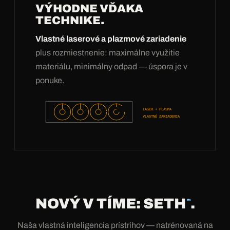
VÝHODNE VĎAKA
TECHNIKE.
Vlastné laserové a plazmové zariadenie
plus rozmiestnenie: maximálne využitie
materiálu, minimálny odpad — úspora je v
ponuke.
LASER + PLASMA
VLASTNÉ ZARIADENIA
NOVÝ V TÍME: SETH
.
™
Naša vlastná inteligencia prístrihov — natrénovaná na