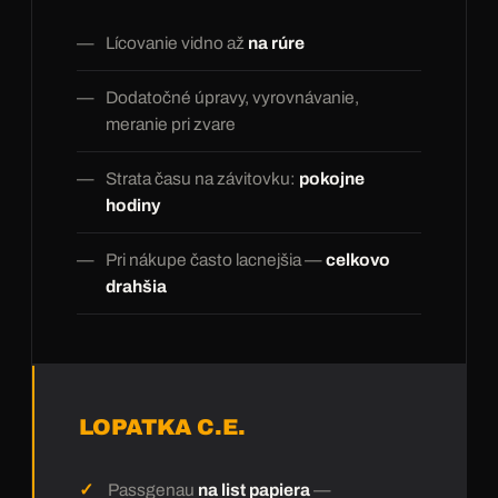
Lícovanie vidno až
na rúre
Dodatočné úpravy, vyrovnávanie,
meranie pri zvare
Strata času na závitovku:
pokojne
hodiny
Pri nákupe často lacnejšia —
celkovo
drahšia
LOPATKA C.E.
Passgenau
na list papiera
—