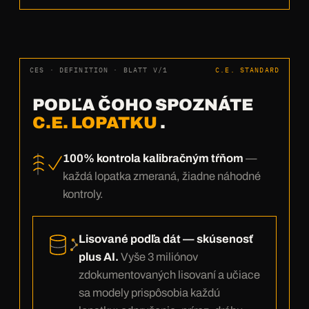
CES · DEFINITION · BLATT V/1
C.E. STANDARD
PODĽA ČOHO SPOZNÁTE
C.E. LOPATKU
.
100% kontrola kalibračným tŕňom
—
každá lopatka zmeraná, žiadne náhodné
kontroly.
Lisované podľa dát — skúsenosť
plus AI.
Vyše 3 miliónov
zdokumentovaných lisovaní a učiace
sa modely prispôsobia každú