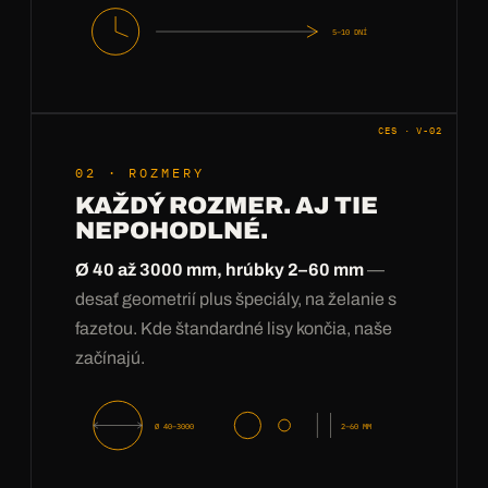
5–10 DNÍ
CES · V-02
02 · ROZMERY
KAŽDÝ ROZMER. AJ TIE
NEPOHODLNÉ.
Ø 40 až 3000 mm, hrúbky 2–60 mm
—
desať geometrií plus špeciály, na želanie s
fazetou. Kde štandardné lisy končia, naše
začínajú.
Ø 40–3000
2–60 MM