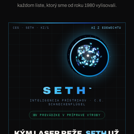
každom liste, ktorý sme od roku 1980 vylisovali.
CES · SETH · KI/1
AI Z EDEWECHTU
SETH
™
INTELIGENCIA PRÍSTRIHOV · C.E.
SCHNECKENFLÜGEL
V PREVÁDZKE V PRÍPRAVE VÝROBY
KÝM LASER REŽE,
SETH
UŽ