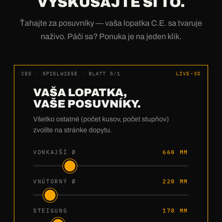
VYSKÚŠAJTE SI TO.
Ťahajte za posuvníky — vaša lopatka C.E. sa tvaruje
naživo. Páči sa? Ponuka je na jeden klik.
CES · SPIELWIESE · BLATT S/1
LIVE-3D
VAŠA LOPATKA,
VAŠE POSUVNÍKY.
Všetko ostatné (počet kusov, počet stupňov)
zvolíte na stránke dopytu.
VONKAJŠÍ Ø
660 MM
VNÚTORNÝ Ø
220 MM
STEIGUNG
178 MM