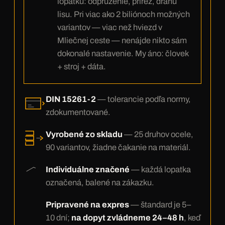
lopatku: odpruženie, prírez, dráhu
lisu. Pri viac ako 2 biliónoch možných
variantov — viac než hviezd v
Mliečnej ceste — nenájde nikto sám
dokonalé nastavenie. My áno: človek
+ stroj + dáta.
DIN 15261-2
— tolerancie podľa normy,
zdokumentované.
Vyrobené zo skladu
— 25 druhov ocele,
90 variantov, žiadne čakanie na materiál.
Individuálne značené
— každá lopatka
označená, balené na zákazku.
Pripravené na expres
— štandard je 5–
10 dní;
na dopyt zvládneme 24–48 h
, keď