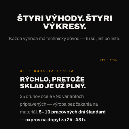
ŠTYRI VÝHODY. ŠTYRI
VÝKRESY.
Každá výhoda má technický dôvod — tu sú, list po liste.
CES · V-01
01 · DODACIA LEHOTA
RÝCHLO, PRETOŽE
SKLAD JE UŽ PLNÝ.
25 druhov ocele v 90 variantoch
pripravených — výroba bez čakania na
materiál.
5–10 pracovných dní štandard
— expres na dopyt za 24–48 h.