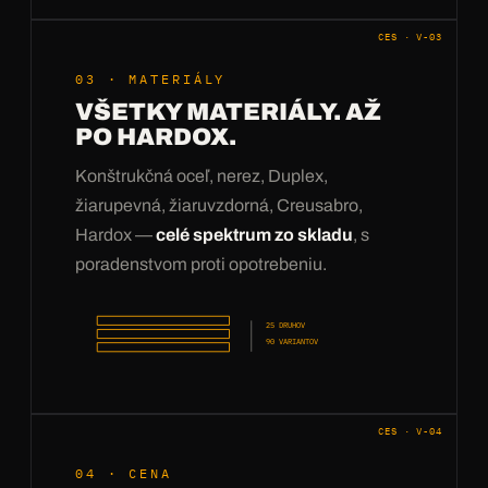
CES · V-03
03 · MATERIÁLY
VŠETKY MATERIÁLY. AŽ
PO HARDOX.
Konštrukčná oceľ, nerez, Duplex,
žiarupevná, žiaruvzdorná, Creusabro,
Hardox —
celé spektrum zo skladu
, s
poradenstvom proti opotrebeniu.
25 DRUHOV
90 VARIANTOV
CES · V-04
04 · CENA