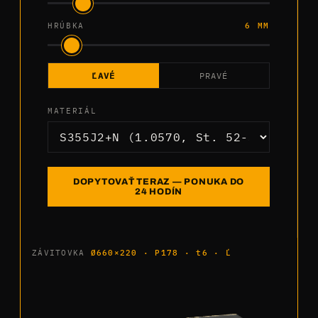
HRÚBKA
6 MM
ĽAVÉ
PRAVÉ
MATERIÁL
DOPYTOVAŤ TERAZ — PONUKA DO
24 HODÍN
ZÁVITOVKA
Ø660×220 · P178 · t6 · Ľ