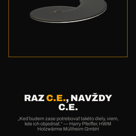
RAZ
C.E.
, NAVŽDY
C.E.
„Keď budem zase potrebovať takéto diely, viem,
kde ich objednať.“ — Harry Pfeiffer, HWM
Holzwärme Müllheim GmbH