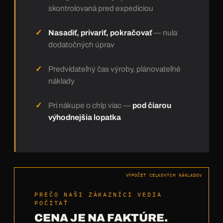
skontrolovaná pred expedíciou
Nasadiť, privariť, pokračovať
— nula
dodatočných úprav
Predvídateľný čas výroby, plánovateľné
náklady
Pri nákupe o chlp viac —
pod čiarou
výhodnejšia lopatka
VÝPOČET CELKOVÝCH NÁKLADOV
PREČO NAŠI ZÁKAZNÍCI VEDIA
POČÍTAŤ
CENA JE NA FAKTÚRE.