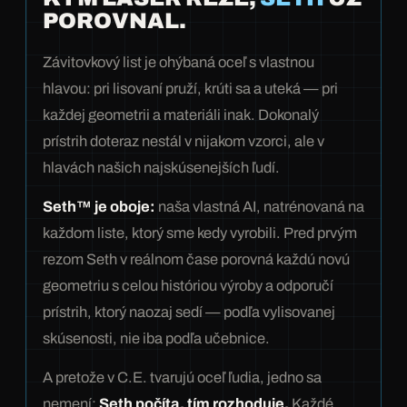
POROVNAL.
Závitovkový list je ohýbaná oceľ s vlastnou
hlavou: pri lisovaní pruží, krúti sa a uteká — pri
každej geometrii a materiáli inak. Dokonalý
prístrih doteraz nestál v nijakom vzorci, ale v
hlavách našich najskúsenejších ľudí.
Seth™ je oboje:
naša vlastná AI, natrénovaná na
každom liste, ktorý sme kedy vyrobili. Pred prvým
rezom Seth v reálnom čase porovná každú novú
geometriu s celou históriou výroby a odporučí
prístrih, ktorý naozaj sedí — podľa vylisovanej
skúsenosti, nie iba podľa učebnice.
A pretože v C.E. tvarujú oceľ ľudia, jedno sa
nemení:
Seth počíta, tím rozhoduje.
Každé