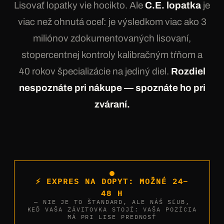
Lisovať lopatky vie hocikto. Ale
C.E. lopatka
je
viac než ohnutá oceľ: je výsledkom viac ako 3
miliónov zdokumentovaných lisovaní,
stopercentnej kontroly kalibračným tŕňom a
40 rokov špecializácie na jediný diel.
Rozdiel
nespoznáte pri nákupe — spoznáte ho pri
zváraní.
⚡ EXPRES NA DOPYT: MOŽNÉ 24–
48 H
— NIE JE TO ŠTANDARD, ALE NÁŠ SĽUB,
KEĎ VAŠA ZÁVITOVKA STOJÍ: VAŠA POZÍCIA
MÁ PRI LISE PREDNOSŤ