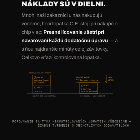
NÁKLADY SÚ V DIELNI.
Mnohí naši zákazníci u nás nakupujú
vedome, hoci lopatka C.E. stojí pri nákupe o
chlp viac:
Presné lícovanie ušetrí pri
navarovaní každú dodatočnú úpravu
— a
s ňou najdrahšie minúty celej závitovky.
Celkovo víťazí kontrolovaná lopatka.
CELKOVÉ NÁKLADY: VYSOKÉ
CELKOVÉ NÁKLADY:
HODINY
VAŠA
NIŽŠIE
ÚSPORA
0
DODATOČNÉ ÚPRAVY
DODATOČNÉ ÚPRAVY:
PRI ZVÁRANÍ
NÁKUP C.E.
€
NÁKUP
€
O CHLP VIAC —
LACNEJŠIE
ZATO KONTROLOVANÁ
LOPATKA BEZ 100% KONTROLY
C.E. FLÜGEL · 100 % GEPRÜFT
POROVNANIE SA TÝKA NEKONTROLOVANÝCH LOPATIEK VŠEOBECNE —
ŽIADNE TVRDENIE O JEDNOTLIVÝCH DODÁVATEĽOCH.