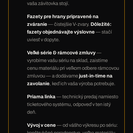
vaša závitovka stojí.
Fazety pre hrany pripravené na
zváranie
— čistejšie V-zvary.
Dôležité:
fazety objednávajte výslovne
— stačí
uviesť v dopyte.
Veľké série & rámcové zmluvy
—
vyrobíme vašu sériu na sklad, zaistíme
cenu materiálu pri veľkom odbere rámcovou
zmluvou — a dodávame
just-in-time na
zavolanie
, keď ich vaša výroba potrebuje.
Priama linka
— technický predaj namiesto
ticketového systému, odpoveď v ten istý
deň.
Vývoj v cene
— od vášho výkresu po sériu:
konštrukčné poradenstvo, voľba materiálu,