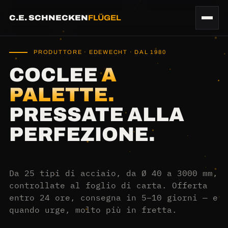
C.E. SCHNECKEN
FLÜGEL
PRODUTTORE · EDEWECHT · DAL 1980
COCLEE
A
PALETTE.
PRESSATE ALLA
PERFEZIONE.
Da 25 tipi di acciaio, da Ø 40 a 3000 mm,
controllate al foglio di carta. Offerta
entro 24 ore, consegna in 5–10 giorni — e
quando urge, molto più in fretta.