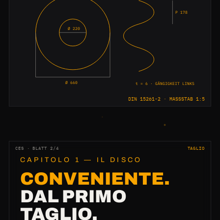
P 178
Ø 220
Ø 660
t = 6 · GÄNGIGKEIT LINKS
DIN 15261-2 · MASSSTAB 1:5
CES · BLATT 2/4
TAGLIO
CAPITOLO 1 — IL DISCO
CONVENIENTE.
DAL PRIMO
TAGLIO.