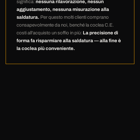
voi. Alla fine dei conti la coclea C.E. è quella più
significa:
nessuna rilavorazione, nessun
aggiustamento, nessuna misurazione alla
conveniente.
saldatura.
Per questo molti clienti comprano
consapevolmente da noi, benché la coclea C.E.
costi all'acquisto un soffio in più:
La precisione di
forma fa risparmiare alla saldatura — alla fine è
la coclea più conveniente.
„Nessuna rilavorazione. Nessun
aggiustamento. Nessuna
misurazione.
Questa sì è classe."