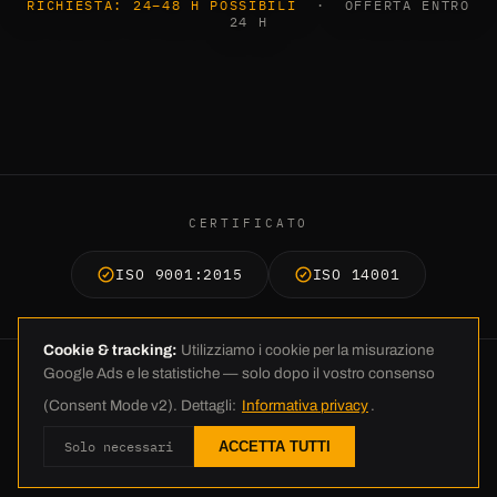
RICHIESTA: 24–48 H POSSIBILI
· OFFERTA ENTRO
24 H
CERTIFICATO
ISO 9001:2015
ISO 14001
Cookie & tracking:
Utilizziamo i cookie per la misurazione
Google Ads e le statistiche — solo dopo il vostro consenso
© 2026 C.E. Schneckenflügel GmbH · Industriestraße 26 · 26188 Edewecht
(Consent Mode v2). Dettagli:
Informativa privacy
.
· +49 4405 23837-0 · info@ces-europe.com ·
Colophon
·
Tutela dei dati
Solo necessari
ACCETTA TUTTI
·
AGB
·
Impostazioni cookie