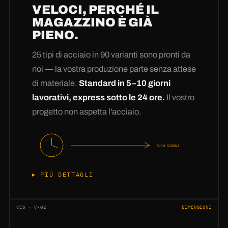
VELOCI, PERCHÉ IL
MAGAZZINO È GIÀ
PIENO.
25 tipi di acciaio in 90 varianti sono pronti da
noi — la vostra produzione parte senza attese
di materiale.
Standard in 5–10 giorni
lavorativi, express sotto le 24 ore.
Il vostro
progetto non aspetta l'acciaio.
5–10 GIORNI
PIÙ DETTAGLI
Comprare acciaio lo sanno fare tutti —
avere
l'acciaio a magazzino
è la differenza. Il nostro
CES · V-02
DIMENSIONI
magazzino tiene stabilmente 25 tipi in 90