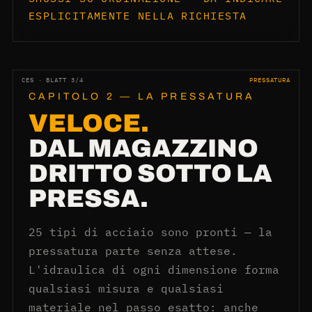
ESPLICITAMENTE NELLA RICHIESTA
CES · BLATT 3/4
PRESSATURA
CAPITOLO 2 — LA PRESSATURA
VELOCE.
DAL MAGAZZINO
DRITTO SOTTO LA
PRESSA.
25 tipi di acciaio sono pronti — la
pressatura parte senza attese.
L'idraulica di ogni dimensione forma
qualsiasi misura e qualsiasi
materiale nel passo esatto: anche