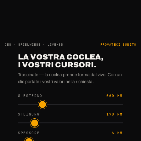
Harry Pfeiffer · HWM Holzwärme Müllheim GmbH
CES · SPIELWIESE · LIVE-3D
PROVATECI SUBITO
LA VOSTRA COCLEA,
I VOSTRI CURSORI.
Trascinate — la coclea prende forma dal vivo. Con un
clic portate i vostri valori nella richiesta.
Ø ESTERNO
660 MM
STEIGUNG
178 MM
SPESSORE
6 MM