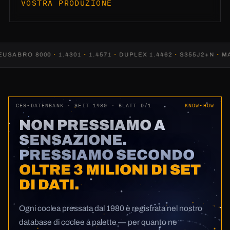
VOSTRA PRODUZIONE
RO 8000
·
1.4301
·
1.4571
·
DUPLEX 1.4462
·
S355J2+N
·
MANGAN
CES-DATENBANK · SEIT 1980 · BLATT D/1
KNOW-HOW
NON PRESSIAMO A
SENSAZIONE.
PRESSIAMO SECONDO
OLTRE 3 MILIONI DI SET
DI DATI.
Ogni coclea pressata dal 1980 è registrata nel nostro
database di coclee a palette — per quanto ne