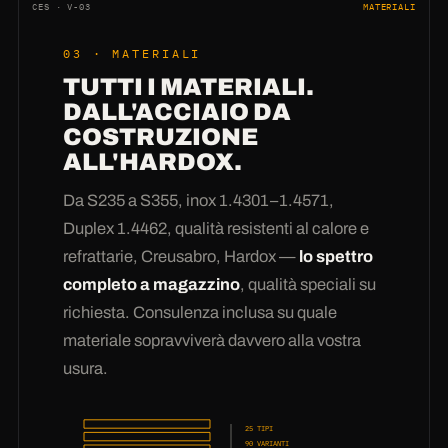
cilindriche, coniche interne ed esterne, passi
CES · V-03
MATERIALI
progressivi, filetti a lama piena inclinati, filetti a
03 · MATERIALI
nastro, segmenti a paletta e parziali, coclee
TUTTI I MATERIALI.
speciali dentate e forate nonché esecuzioni a
DALL'ACCIAIO DA
gomito. In più
rinforzi antiusura, incavi,
COSTRUZIONE
forature e smussi
— bordi pronti alla saldatura
ALL'HARDOX.
per cordoni a V puliti (
smussi da ordinare
esplicitamente
). Tramite l'angolo di apertura
Da S235 a S355, inox 1.4301–1.4571,
produciamo anche segmenti esatti invece di
Duplex 1.4462, qualità resistenti al calore e
spire complete. E se il vostro disegno mostra
refrattarie, Creusabro, Hardox —
lo spettro
una geometria mai esistita prima:
proprio per
completo a magazzino
, qualità speciali su
questo abbiamo lo sviluppo in casa
—
richiesta. Consulenza inclusa su quale
calcoliamo, campioniamo e pressiamo finché
materiale sopravviverà davvero alla vostra
non calza.
usura.
25 TIPI
90 VARIANTI