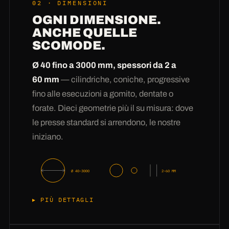
02 · DIMENSIONI
varianti dimensionali: dalla lamiera sottile da
OGNI DIMENSIONE.
2 mm alla lamiera spessa da 60 mm, dall'S235
ANCHE QUELLE
all'Hardox. La vostra richiesta quindi non va
SCOMODE.
all'approvvigionamento, ma direttamente alla
pianificazione del taglio —
spesso il giorno
Ø 40 fino a 3000 mm, spessori da 2 a
stesso.
Poi entra in gioco un ritmo collaudato:
60 mm
— cilindriche, coniche, progressive
taglio laser o plasma con nesting, pressatura,
fino alle esecuzioni a gomito, dentate o
controllo al mandrino, imballaggio per
forate. Dieci geometrie più il su misura: dove
commessa con etichettatura. Nei casi express
le presse standard si arrendono, le nostre
diamo priorità alla vostra posizione alla pressa
iniziano.
— così le settimane diventano giorni lavorativi e
i giorni lavorativi, se serve,
ore.
Ø 40–3000
2–60 MM
PIÙ DETTAGLI
Padroneggiamo dieci geometrie in serie: