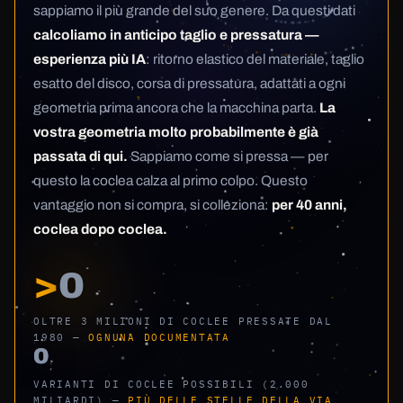
sappiamo il più grande del suo genere. Da questi dati
calcoliamo in anticipo taglio e pressatura —
esperienza più IA
: ritorno elastico del materiale, taglio
esatto del disco, corsa di pressatura, adattati a ogni
geometria prima ancora che la macchina parta.
La
vostra geometria molto probabilmente è già
passata di qui.
Sappiamo come si pressa — per
questo la coclea calza al primo colpo. Questo
vantaggio non si compra, si colleziona:
per 40 anni,
coclea dopo coclea.
>
0
OLTRE 3 MILIONI DI COCLEE PRESSATE DAL
1980 —
OGNUNA DOCUMENTATA
0
VARIANTI DI COCLEE POSSIBILI (2.000
MILIARDI) —
PIÙ DELLE STELLE DELLA VIA