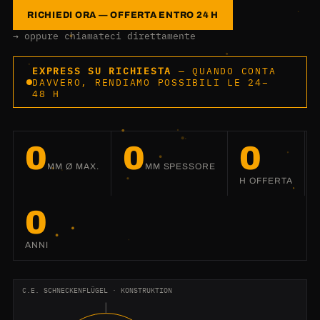
RICHIEDI ORA — OFFERTA ENTRO 24 H
→ oppure chiamateci direttamente
EXPRESS SU RICHIESTA
— QUANDO CONTA
DAVVERO, RENDIAMO POSSIBILI LE 24–
48 H
0
0
0
MM Ø MAX.
MM SPESSORE
H OFFERTA
0
ANNI
C.E. SCHNECKENFLÜGEL · KONSTRUKTION