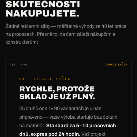
SKUTEČNOSTI
NAKUPUJETE.
Žádné reklamní sliby — měřitelné výhody ze 40 let práce
na procesech. Přesně to, na čem záleží nákupčím a
konstruktérům:
CES · V-01
DODACÍ LHŮTA
01 · DODACÍ LHŮTA
RYCHLE, PROTOŽE
SKLAD JE UŽ PLNÝ.
25 druhů oceli v 90 variantách je u nás
připraveno — vaše výroba startuje bez čekání
na materiál.
Standard za 5–10 pracovních
dnů, expres pod 24 hodin.
Váš projekt