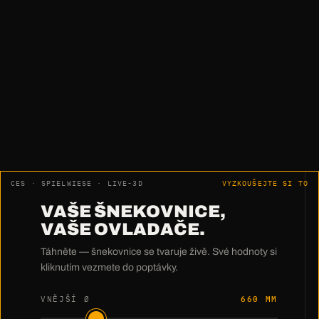
„Žádné dodělávky. Žádné
vyrovnávání. Žádné přeměřování.
Prostě paráda."
Harry Pfeiffer · HWM Holzwärme Müllheim GmbH
CES · SPIELWIESE · LIVE-3D
VYZKOUŠEJTE SI TO
VAŠE ŠNEKOVNICE,
VAŠE OVLADAČE.
Táhněte — šnekovnice se tvaruje živě. Své hodnoty si
kliknutím vezmete do poptávky.
VNĚJŠÍ Ø
660 MM