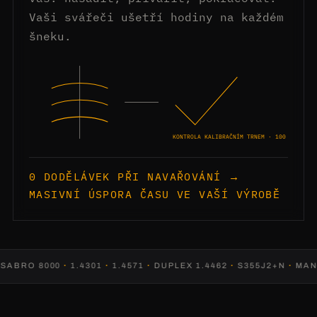
Vaši svářeči ušetří hodiny na každém
šneku.
KONTROLA KALIBRAČNÍM TRNEM · 100 %
0 DODĚLÁVEK PŘI NAVAŘOVÁNÍ →
MASIVNÍ ÚSPORA ČASU VE VAŠÍ VÝROBĚ
RO 8000
·
1.4301
·
1.4571
·
DUPLEX 1.4462
·
S355J2+N
·
MANGA