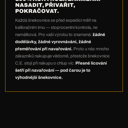
peníze. A nejupřímnější účet přijde na závěr:
NASADIT, PŘIVAŘIT,
POKRAČOVAT.
Mnoho zákazníků u nás při nákupu zaplatí o
chlup víc — a při navařování to
Každá šnekovnice se před expedicí měří na
několikanásobně ušetří.
Nulové dodělávky
kalibračním trnu — stoprocentní kontrola, ne
díky 100% kontrole znamenají: nejdražší
namátková. Pro vaši výrobu to znamená:
žádné
hodiny vaší výroby vám zůstanou. Pod čarou je
dodělávky, žádné vyrovnávání, žádné
přeměřování při navařování.
Proto u nás mnoho
šnekovnice C.E. ta výhodnější.
zákazníků nakupuje vědomě, přestože šnekovnice
C.E. stojí při nákupu o chlup víc:
Přesné lícování
šetří při navařování — pod čarou je to
výhodnější šnekovnice.