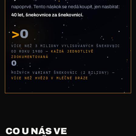
napoprvé. Tento náskok se nedá koupit, jen nasbírat:
40 let, šnekovnice za šnekovnicí.
>
0
VÍCE NEŽ 3 MILIONY VYLISOVANÝCH ŠNEKOVNIC
OD ROKU 1980 —
KAŽDÁ JEDNOTLIVĚ
ZDOKUMENTOVANÁ
0
MOŽNÝCH VARIANT ŠNEKOVNIC (2 BILIONY) —
VÍCE NEŽ HVĚZD V MLÉČNÉ DRÁZE
CO U NÁS VE