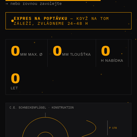
→ nebo rovnou zavolejte
EXPRES NA POPTÁVKU
— KDYŽ NA TOM
ZÁLEŽÍ, ZVLÁDNEME 24–48 H
0
0
0
MM MAX. Ø
MM TLOUŠŤKA
H NABÍDKA
0
LET
C.E. SCHNECKENFLÜGEL · KONSTRUKTION
P 178