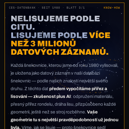
CES-DATENBANK · SEIT 1980 · BLATT D/1
KNOW-HOW
NELISUJEME PODLE
CITU.
LISUJEME PODLE
VÍCE
NEŽ 3 MILIONŮ
DATOVÝCH ZÁZNAMŮ.
Každá šnekovnice, kterou jsme od roku 1980 vylisovali,
je uložena jako datový záznam v naší databázi
šnekovnic — podle našich znalostí největší svého
druhu. Z těchto dat
předem vypočítáme přířez a
lisování — zkušenost plus AI
: odpružení materiálu,
přesný přířez rondelu, dráha lisu, přizpůsobeno každé
geometrii, ještě než se stroj rozběhne.
Vaše
geometrie tu s největší pravděpodobností už jednou
byla.
Víme, jak se lisuje — proto šnekovnice sedí