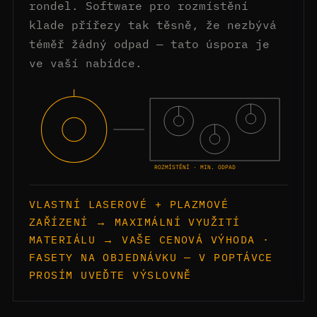
rondel. Software pro rozmístění
klade přířezy tak těsně, že nezbývá
téměř žádný odpad — tato úspora je
ve vaší nabídce.
ROZMÍSTĚNÍ · MIN. ODPAD
VLASTNÍ LASEROVÉ + PLAZMOVÉ
ZAŘÍZENÍ → MAXIMÁLNÍ VYUŽITÍ
MATERIÁLU → VAŠE CENOVÁ VÝHODA ·
FASETY NA OBJEDNÁVKU — V POPTÁVCE
PROSÍM UVEĎTE VÝSLOVNĚ