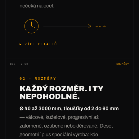
nečeká na ocel.
5–10 DNŮ
VÍCE DETAILŮ
Koupit ocel umí každý —
mít ocel skladem
je
ten rozdíl. Náš sklad trvale drží 25 druhů v 90
CES · V-02
ROZMĚRY
rozměrových variantách: od 2mm tenkého
02 · ROZMĚRY
plechu po 60mm tlustý plech, od S235 po
KAŽDÝ ROZMĚR. I TY
Hardox. Vaše poptávka proto nejde do nákupu,
NEPOHODLNÉ.
ale rovnou do plánování přířezů —
často ještě
týž den.
Pak nastupuje sehraný takt: laserový
Ø 40 až 3000 mm, tloušťky od 2 do 60 mm
nebo plazmový přířez s rozmístěním, lisování,
— válcové, kuželové, progresivní až
kontrola kalibračním trnem, zakázkové balení s
zalomené, ozubené nebo děrované. Deset
označením. U expresních případů
geometrií plus speciální výroba: kde