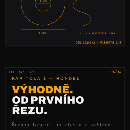
Ø 220
Ø 660
t = 6 · GÄNGIGKEIT LINKS
DIN 15261-2 · MASSSTAB 1:5
CES · BLATT 2/4
PŘÍŘEZ
KAPITOLA 1 — RONDEL
VÝHODNĚ.
OD PRVNÍHO
ŘEZU.
Řezáno laserem na vlastním zařízení: