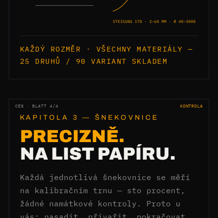
STEIGUNG 178 · 2–60 MM · Ø 40–3000
KAŽDÝ ROZMĚR · VŠECHNY MATERIÁLY —
25 DRUHŮ / 90 VARIANT SKLADEM
CES · BLATT 4/4
KONTROLA
KAPITOLA 3 — ŠNEKOVNICE
PRECIZNĚ.
NA LIST PAPÍRU.
Každá jednotlivá šnekovnice se měří
na kalibračním trnu — sto procent,
žádné namátkové kontroly. Proto u
vás: nasadit, přivařit, pokračovat.