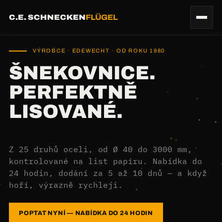
C.E. SCHNECKEN
FLÜGEL
VÝROBCE · EDEWECHT · OD ROKU 1980
ŠNEKOVNICE.
PERFEKTNĚ
LISOVANÉ.
Z 25 druhů oceli, od Ø 40 do 3000 mm,
kontrolované na list papíru. Nabídka do
24 hodin, dodání za 5 až 10 dnů — a když
hoří, výrazně rychleji.
POPTAT NYNÍ — NABÍDKA DO 24 HODIN