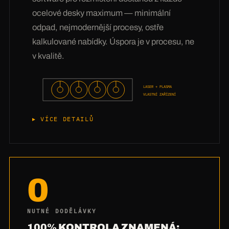
hodnota je v poradenství: z více než 3 milionů
ocelové desky maximum — minimální
lisování víme,
který materiál ve vašem
odpad, nejmodernější procesy, ostře
dopravovaném médiu skutečně přežije
— ať
kalkulované nabídky. Úspora je v procesu, ne
jde o písek, třísky, kal nebo materiál horký
v kvalitě.
400 °C. Řekněte nám, co váš šnek dopravuje, a
my vám řekneme, z čeho má být vaše
LASER + PLASMA
šnekovnice.
VLASTNÍ ZAŘÍZENÍ
VÍCE DETAILŮ
Naše ceny nevznikají šetřením na materiálu, ale
technikou:
Vlastní laserová a plazmová
zařízení
znamenají žádné marže za externí
0
zadávání a žádné čekání u dodavatele.
Software pro rozmístění klade vaše rondely na
tabuli tak těsně, že nezbývá téměř žádný
NUTNÉ DODĚLÁVKY
odpad — u Hardoxu to dělá opravdu velké
100% KONTROLA ZNAMENÁ: