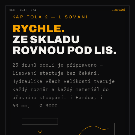
CES · BLATT 3/4
LISOVÁNÍ
KAPITOLA 2 — LISOVÁNÍ
RYCHLE.
ZE SKLADU
ROVNOU POD LIS.
25 druhů oceli je připraveno —
lisování startuje bez čekání.
Hydraulika všech velikostí tvaruje
každý rozměr a každý materiál do
přesného stoupání: i Hardox, i
60 mm, i Ø 3000.