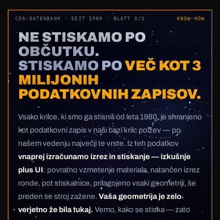
CES-DATENBANK · SEIT 1980 · BLATT D/1
KNOW-HOW
NE STISKAMO PO
OBČUTKU.
STISKAMO PO
VEČ KOT 3
MILIJONIH
PODATKOVNIH ZAPISOV.
Vsako krilce, ki smo ga stisnili od leta 1980, je shranjeno
kot podatkovni zapis v naši bazi krilc polžev — po
našem vedenju največji te vrste. Iz teh podatkov
vnaprej izračunamo izrez in stiskanje — izkušnje
plus UI
: povratno vzmetenje materiala, natančen izrez
ronde, pot stiskalnice, prilagojeno vsaki geometriji, še
preden se stroj zažene.
Vaša geometrija je zelo
verjetno že bila tukaj.
Vemo, kako se stiska — zato