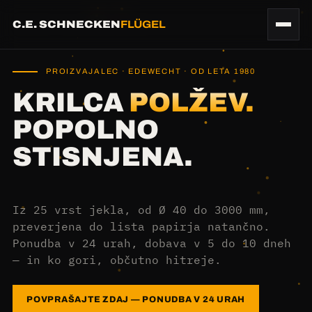
C.E. SCHNECKEN
FLÜGEL
PROIZVAJALEC · EDEWECHT · OD LETA 1980
KRILCA
POLŽEV.
POPOLNO
STISNJENA.
Iz 25 vrst jekla, od Ø 40 do 3000 mm,
preverjena do lista papirja natančno.
Ponudba v 24 urah, dobava v 5 do 10 dneh
— in ko gori, občutno hitreje.
POVPRAŠAJTE ZDAJ — PONUDBA V 24 URAH