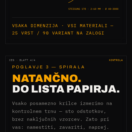
STEIGUNG 178 · 2–60 MM · Ø 40–3000
VSAKA DIMENZIJA · VSI MATERIALI —
25 VRST / 90 VARIANT NA ZALOGI
CES · BLATT 4/4
KONTROLA
POGLAVJE 3 — SPIRALA
NATANČNO.
DO LISTA PAPIRJA.
Vsako posamezno krilce izmerimo na
kontrolnem trnu — sto odstotkov,
brez naključnih vzorcev. Zato pri
vas: namestiti, zavariti, naprej.