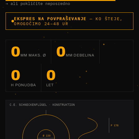
→ ali pokličite neposredno
EKSPRES NA POVPRAŠEVANJE
— KO ŠTEJE,
OMOGOČIMO 24–48 UR
0
0
MM MAKS. Ø
MM DEBELINA
0
0
H PONUDBA
LET
C.E. SCHNECKENFLÜGEL · KONSTRUKTION
P 178
Ø 220