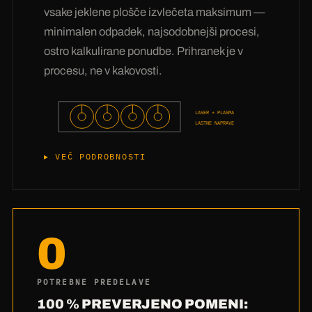
vrednost je v svetovanju: iz več kot 3 milijonov
vsake jeklene plošče izvlečeta maksimum —
stiskanj vemo,
kateri material v vašem
minimalen odpadek, najsodobnejši procesi,
transportiranem mediju zares preživi
— naj
ostro kalkulirane ponudbe. Prihranek je v
bo pesek, ostružki, blato ali 400 °C vroč
procesu, ne v kakovosti.
material. Povejte nam, kaj vaš polž transportira,
in povedali vam bomo, iz česa naj bo vaše
LASER + PLASMA
krilce.
LASTNE NAPRAVE
VEČ PODROBNOSTI
Naše cene ne nastanejo z varčevanjem pri
materialu, temveč s tehniko:
Lastne laserske
in plazemske naprave
pomenijo: brez marž
0
zunanjih izvajalcev in brez čakanja pri
dobavitelju. Programska oprema za gnezdenje
polaga vaše ronde na ploščo tako tesno, da
POTREBNE PREDELAVE
skoraj ni odpadka — pri Hardoxu je to zares
100 % PREVERJENO POMENI: