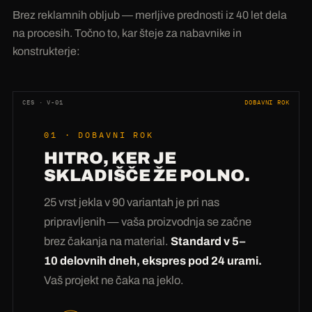
Brez reklamnih obljub — merljive prednosti iz 40 let dela
na procesih. Točno to, kar šteje za nabavnike in
konstrukterje:
CES · V-01
DOBAVNI ROK
01 · DOBAVNI ROK
HITRO, KER JE
SKLADIŠČE ŽE POLNO.
25 vrst jekla v 90 variantah je pri nas
pripravljenih — vaša proizvodnja se začne
brez čakanja na material.
Standard v 5–
10 delovnih dneh, ekspres pod 24 urami.
Vaš projekt ne čaka na jeklo.