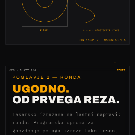
Ø 660
t = 6 · GÄNGIGKEIT LINKS
DIN 15261-2 · MASSSTAB 1:5
CES · BLATT 2/4
IZREZ
POGLAVJE 1 — RONDA
UGODNO.
OD PRVEGA REZA.
Lasersko izrezana na lastni napravi:
ronda. Programska oprema za
gnezdenje polaga izreze tako tesno,