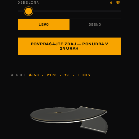
DEBELINA
6 MM
LEVO
DESNO
POVPRAŠAJTE ZDAJ — PONUDBA V
24 URAH
WENDEL
Ø660 · P178 · t6 · LINKS