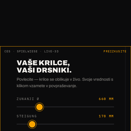
merjenja.
Preprosto odlično."
Harry Pfeiffer · HWM Holzwärme Müllheim GmbH
CES · SPIELWIESE · LIVE-3D
PREIZKUSITE
VAŠE KRILCE,
VAŠI DRSNIKI.
Povlecite — krilce se oblikuje v živo. Svoje vrednosti s
klikom vzamete v povpraševanje.
ZUNANJI Ø
660 MM
STEIGUNG
178 MM