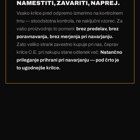
velik denar. In najbolj pošten račun pride na
NAMESTITI, ZAVARITI, NAPREJ.
koncu:
Veliko strank pri nas pri nakupu plača
Vsako krilce pred odpremo izmerimo na kontrolnem
odtenek več — in to pri navarjanju večkrat
trnu — stoodstotna kontrola, ne naključni vzorec. Za
prihrani.
Nič predelav zaradi 100% kontrole
vašo proizvodnjo to pomeni:
brez predelav, brez
pomeni: najdražje ure vaše proizvodnje
poravnavanja, brez merjenja pri navarjanju.
ostanejo vam. Pod črto je krilce C.E.
Zato veliko strank zavestno kupuje pri nas, čeprav
ugodnejše.
krilce C.E. pri nakupu stane odtenek več:
Natančno
prileganje prihrani pri navarjanju — pod črto je
to ugodnejše krilce.
„Ni predelave. Ni poravnavanja. Ni