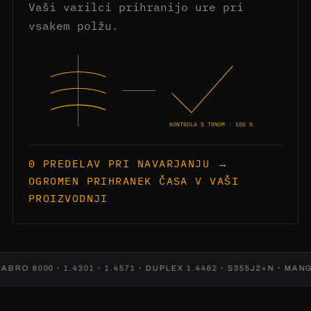
Vaši varilci prihranijo ure pri
vsakem polžu.
KONTROLA S TRNOM · 100 %
0 PREDELAV PRI NAVARJANJU →
OGROMEN PRIHRANEK ČASA V VAŠI
PROIZVODNJI
RO 8000
·
1.4301
·
1.4571
·
DUPLEX 1.4462
·
S355J2+N
·
MANGAN