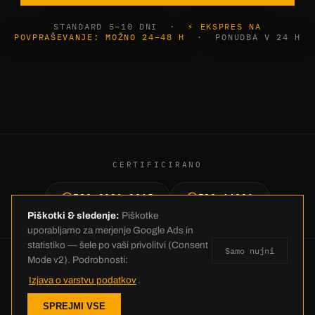
STANDARD 5–10 DNI ·
⚡ EKSPRES NA
POVPRAŠEVANJE: MOŽNO 24–48 H
· PONUDBA V 24 H
CERTIFICIRANO
ISO 9001:2015
ISO 14001
Piškotki & sledenje:
Piškotke
uporabljamo za merjenje Google Ads in
statistiko — šele po vaši privolitvi (Consent
Samo nujni
Mode v2). Podrobnosti:
© 2026 C.E. Schneckenflügel GmbH · Industriestraße 26 · 26188 Edewecht
Izjava o varstvu podatkov
.
· +49 4405 23837-0 · info@ces-europe.com ·
Impresum
·
SPREJMI VSE
Varstvo podatkov
·
AGB
·
Nastavitve piškotkov