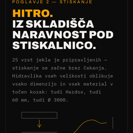
POGLAVJE 2 — STISKANJE
HITRO.
IZ SKLADIŠČA
NARAVNOST POD
STISKALNICO.
25 vrst jekla je pripravljenih —
stiskanje se začne brez čakanja.
Hidravlika vseh velikosti oblikuje
vsako dimenzijo in vsak material v
točen korak: tudi Hardox, tudi
60 mm, tudi Ø 3000.