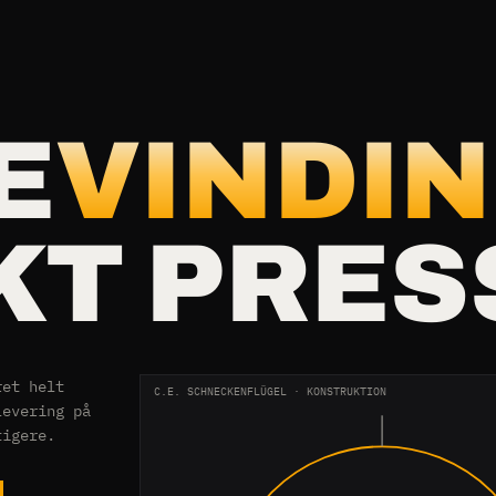
E
VINDIN
KT PRES
ret helt
C.E. SCHNECKENFLÜGEL · KONSTRUKTION
levering på
tigere.