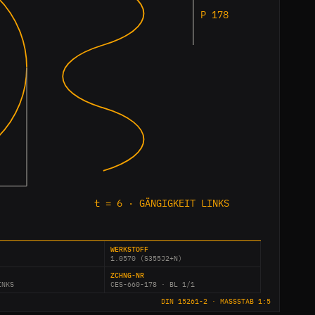
P 178
t = 6 · GÄNGIGKEIT LINKS
WERKSTOFF
1.0570 (S355J2+N)
ZCHNG-NR
INKS
CES-660-178 · BL 1/1
DIN 15261-2 · MASSSTAB 1:5