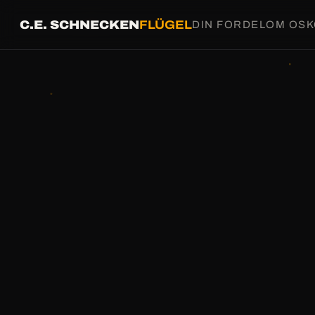
C.E. SCHNECKEN
FLÜGEL
DIN FORDEL
OM OS
K