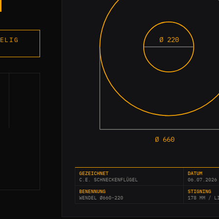
Ø 220
ELIG
Ø 660
GEZEICHNET
DATUM
C.E. SCHNECKENFLÜGEL
06.07.2026
BENENNUNG
STIGNING
WENDEL Ø660-220
178 MM / L