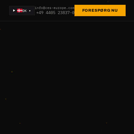
info@ces-europe.com
DK ▾
FORESPØRG NU
+49 4405 23837-0