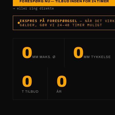
FORESPØRG NU — TILBUD INDEN FOR 24 TIMER
→ eller ring direkte
EKSPRES PÅ FORESPØRGSEL
— NÅR DET VIRK
GÆLDER, GØR VI 24–48 TIMER MULIGT
0
0
MM MAKS. Ø
MM TYKKELSE
0
0
T TILBUD
ÅR