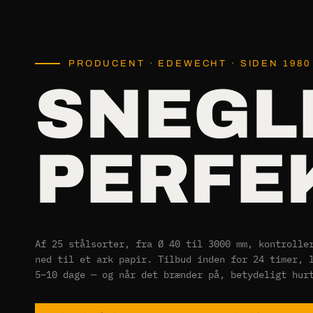
PRODUCENT · EDEWECHT · SIDEN 1980
SNEGL
PERFE
Af 25 stålsorter, fra Ø 40 til 3000 mm, kontrolle
ned til et ark papir. Tilbud inden for 24 timer, 
5–10 dage — og når det brænder på, betydeligt hur