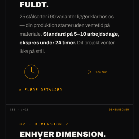
FULDT.
25 stålsorter i 90 varianter ligger klar hos os
— din produktion starter uden ventetid på
materiale.
Standard på 5–10 arbejdsdage,
ekspres under 24 timer.
Dit projekt venter
ikke på stål.
5–10 DAGE
FLERE DETALJER
At købe stål kan enhver —
at have stål på
lager
er forskellen. Vores lager har konstant 25
CES · V-02
DIMENSIONER
sorter i 90 dimensionsvarianter: fra 2 mm
02 · DIMENSIONER
tyndplade til 60 mm grovplade, fra S235 til
ENHVER DIMENSION.
Hardox. Din forespørgsel går derfor ikke til