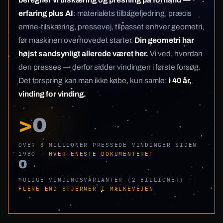
erfaring plus AI
: materialets tilbagefjedring, præcis
emne-tilskæring, pressevej, tilpasset enhver geometri,
før maskinen overhovedet starter.
Din geometri har
højst sandsynligt allerede været her.
Vi ved, hvordan
den presses — derfor sidder vindingen i første forsøg.
Det forspring kan man ikke købe, kun samle:
i 40 år,
vinding for vinding.
>
0
OVER 3 MILLIONER PRESSEDE VINDINGER SIDEN
1980 —
HVER ENESTE DOKUMENTERET
0
MULIGE VINDINGSVARIANTER (2 BILLIONER) —
FLERE END STJERNER I MÆLKEVEJEN