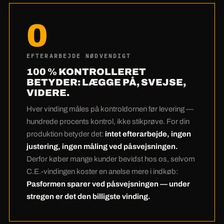
og plasmaanlæg
betyder ingen
0
underleverandør-marginer og ingen ventetider
hos leverandøren. Nesting-softwaren lægger
dine emner så tæt på pladen, at der næsten
EFTERARBEJDE NØDVENDIGT
intet spild er — ved Hardox er det rigtig mange
100 % KONTROLLERET
penge. Og det ærligste regnestykke kommer til
BETYDER: LÆGGE PÅ, SVEJSE,
VIDERE.
sidst:
Mange kunder betaler en anelse mere
hos os ved indkøbet — og sparer det flere
Hver vinding måles på kontroldornen før levering —
gange ved påsvejsningen.
Nul efterarbejde
hundrede procents kontrol, ikke stikprøve. For din
takket være 100 %-kontrol betyder: din
produktion betyder det:
intet efterarbejde, ingen
produktions dyreste timer forbliver dine. Under
justering, ingen måling ved påsvejsningen.
Derfor køber mange kunder bevidst hos os, selvom
stregen er C.E.-vindingen den billigste.
C.E.-vindingen koster en anelse mere i indkøb:
Pasformen sparer ved påsvejsningen — under
stregen er det den billigste vinding.