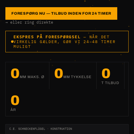
FORESPØRG NU — TILBUD INDEN FOR 24 TIMER
→ eller ring direkte
EKSPRES PÅ FORESPØRGSEL
— NÅR DET
VIRKELIG GÆLDER, GØR VI 24–48 TIMER
MULIGT
0
0
0
MM MAKS. Ø
MM TYKKELSE
T TILBUD
0
ÅR
C.E. SCHNECKENFLÜGEL · KONSTRUKTION