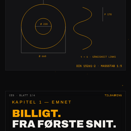
P 178
Ø 220
Ø 660
t = 6 · GÄNGIGKEIT LINKS
DIN 15261-2 · MASSSTAB 1:5
CES · BLATT 2/4
TILSKÆRING
KAPITEL 1 — EMNET
BILLIGT.
FRA FØRSTE SNIT.