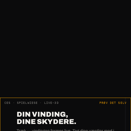
„Intet efterarbejde. Ingen justering.
Ingen måling.
Simpelthen topklasse."
Harry Pfeiffer · HWM Holzwärme Müllheim GmbH
CES · SPIELWIESE · LIVE-3D
PRØV DET SELV
DIN VINDING,
DINE SKYDERE.
Træk — vindingen formes live. Tag dine værdier med i