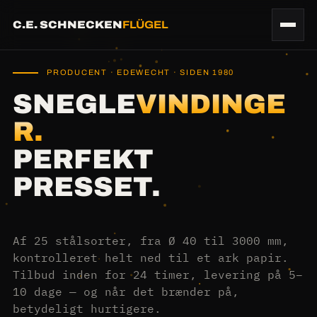
C.E. SCHNECKEN
FLÜGEL
PRODUCENT · EDEWECHT · SIDEN 1980
SNEGLE
VINDINGE
R.
PERFEKT
PRESSET.
Af 25 stålsorter, fra Ø 40 til 3000 mm,
kontrolleret helt ned til et ark papir.
Tilbud inden for 24 timer, levering på 5–
10 dage — og når det brænder på,
betydeligt hurtigere.