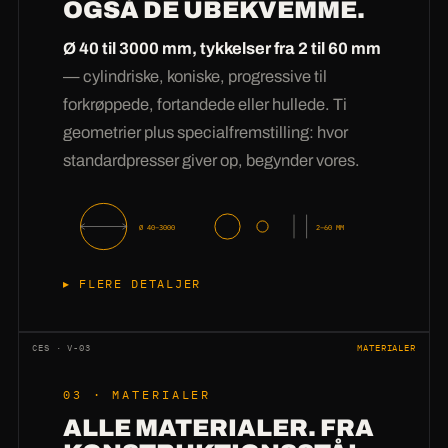
OGSÅ DE UBEKVEMME.
indkøb, men direkte til
tilskæringsplanlægningen —
ofte samme dag.
Ø 40 til 3000 mm, tykkelser fra 2 til 60 mm
Derefter kører en indspillet takt: nestet laser-
— cylindriske, koniske, progressive til
eller plasmatilskæring, presning, kontroldorn-
forkrøppede, fortandede eller hullede. Ti
måling, ordrespecifik emballering med labeling.
geometrier plus specialfremstilling: hvor
Ved eksprestilfælde prioriterer vi din position
standardpresser giver op, begynder vores.
ved pressen — sådan bliver uger til
arbejdsdage og arbejdsdage, hvis det skal
være,
timer.
Ø 40–3000
2–60 MM
FLERE DETALJER
Ti geometrier mestrer vi i serie: cylindriske,
koniske indvendigt som udvendigt,
CES · V-03
MATERIALER
progressive stigninger, fuldbladssnegle med
03 · MATERIALER
hældning, båndsnegle, padle- og
ALLE MATERIALER. FRA
delsegmenter, fortandede og hullede