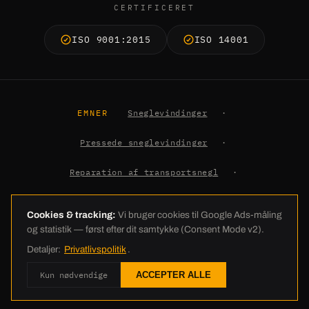
CERTIFICERET
ISO 9001:2015
ISO 14001
EMNER
Sneglevindinger
·
Pressede sneglevindinger
·
Reparation af transportsnegl
·
Jordbor-vindinger
·
Viden
Cookies & tracking:
Vi bruger cookies til Google Ads-måling
og statistik — først efter dit samtykke (Consent Mode v2).
© 2026 C.E. Schneckenflügel GmbH · Industriestraße 26 · 26188 Edewecht
Detaljer:
Privatlivspolitik
.
· +49 4405 23837-0 · info@ces-europe.com ·
Kolofon
·
Databeskyttelse
Kun nødvendige
ACCEPTER ALLE
·
AGB
·
Cookie-indstillinger