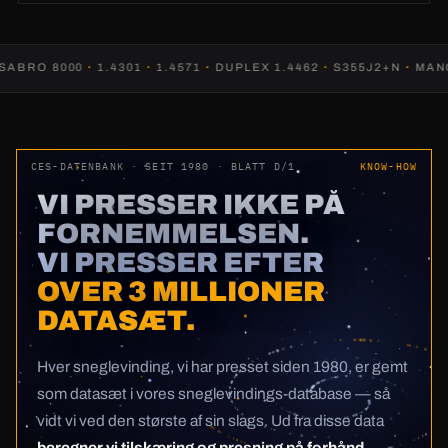
RO 8000
·
1.4301
·
1.4571
·
DUPLEX 1.4462
·
S355J2+N
·
MANGAN
CES-DATENBANK · SEIT 1980 · BLATT D/1
KNOW-HOW
VI PRESSER IKKE PÅ
FORNEMMELSEN.
VI PRESSER EFTER
OVER 3 MILLIONER
DATASÆT.
Hver sneglevinding, vi har presset siden 1980, er gemt
som datasæt i vores sneglevindings-database — så
vidt vi ved den største af sin slags. Ud fra disse data
beregner vi tilskæring og presning på forhånd —