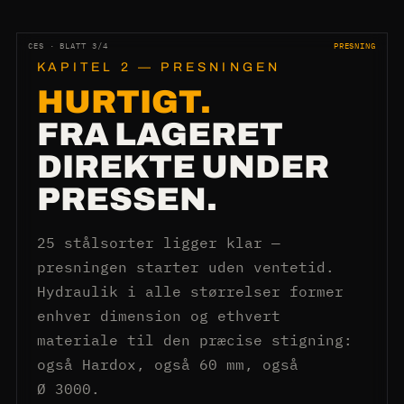
CES · BLATT 3/4
PRESNING
KAPITEL 2 — PRESNINGEN
HURTIGT.
FRA LAGERET
DIREKTE UNDER
PRESSEN.
25 stålsorter ligger klar —
presningen starter uden ventetid.
Hydraulik i alle størrelser former
enhver dimension og ethvert
materiale til den præcise stigning:
også Hardox, også 60 mm, også
Ø 3000.