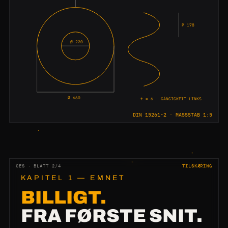
P 178
Ø 220
Ø 660
t = 6 · GÄNGIGKEIT LINKS
DIN 15261-2 · MASSSTAB 1:5
CES · BLATT 2/4
TILSKÆRING
KAPITEL 1 — EMNET
BILLIGT.
FRA FØRSTE SNIT.