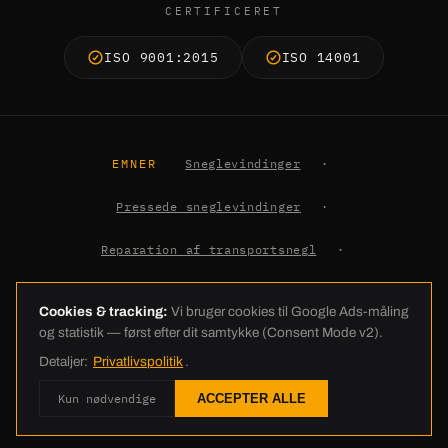
CERTIFICERET
ISO 9001:2015
ISO 14001
EMNER
Sneglevindinger
·
Pressede sneglevindinger
·
Reparation af transportsnegl
·
Jordbor-vindinger
·
Viden
Cookies & tracking:
Vi bruger cookies til Google Ads-måling
og statistik — først efter dit samtykke (Consent Mode v2).
© 2026 C.E. Schneckenflügel GmbH · Industriestraße 26 · 26188 Edewecht
Detaljer:
Privatlivspolitik
.
· +49 4405 23837-0 · info@ces-europe.com ·
Kolofon
·
Databeskyttelse
Kun nødvendige
ACCEPTER ALLE
·
AGB
·
Cookie-indstillinger