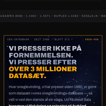
BRO 8000
·
1.4301
·
1.4571
·
DUPLEX 1.4462
·
S355J2+N
·
MANG
CES-DATENBANK · SEIT 1980 · BLATT D/1
KNOW-HOW
VI PRESSER IKKE PÅ
FORNEMMELSEN.
VI PRESSER EFTER
OVER 3 MILLIONER
DATASÆT.
Hver sneglevinding, vi har presset siden 1980, er gemt
som datasæt i vores sneglevindings-database — så
vidt vi ved den største af sin slags. Ud fra disse data
beregner vi tilskæring og presning på forhånd —