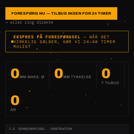
FORESPØRG NU — TILBUD INDEN FOR 24 TIMER
→ eller ring direkte
EKSPRES PÅ FORESPØRGSEL
— NÅR DET
VIRKELIG GÆLDER, GØR VI 24–48 TIMER
MULIGT
0
0
0
MM MAKS. Ø
MM TYKKELSE
T TILBUD
0
ÅR
C.E. SCHNECKENFLÜGEL · KONSTRUKTION