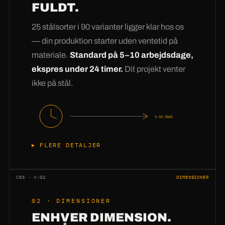
FULDT.
25 stålsorter i 90 varianter ligger klar hos os
— din produktion starter uden ventetid på
materiale.
Standard på 5–10 arbejdsdage,
ekspres under 24 timer.
Dit projekt venter
ikke på stål.
5–10 DAGE
FLERE DETALJER
At købe stål kan enhver —
at have stål på
lager
er forskellen. Vores lager har konstant 25
CES · V-02
DIMENSIONER
sorter i 90 dimensionsvarianter: fra 2 mm
02 · DIMENSIONER
tyndplade til 60 mm grovplade, fra S235 til
ENHVER DIMENSION.
Hardox. Din forespørgsel går derfor ikke til