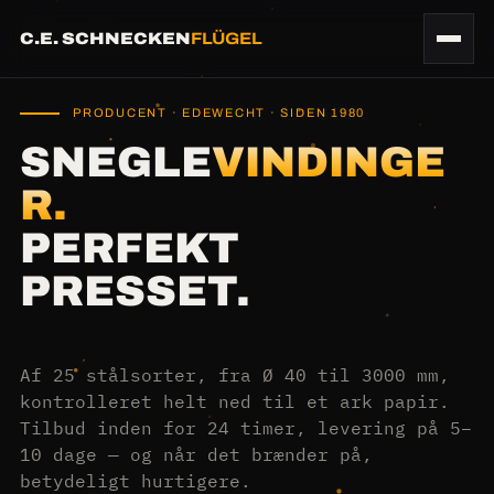
C.E. SCHNECKEN
FLÜGEL
PRODUCENT · EDEWECHT · SIDEN 1980
SNEGLE
VINDINGE
R.
PERFEKT
PRESSET.
Af 25 stålsorter, fra Ø 40 til 3000 mm,
kontrolleret helt ned til et ark papir.
Tilbud inden for 24 timer, levering på 5–
10 dage — og når det brænder på,
betydeligt hurtigere.