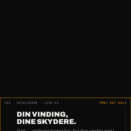
„Intet efterarbejde. Ingen justering.
Ingen måling.
Simpelthen topklasse."
Harry Pfeiffer · HWM Holzwärme Müllheim GmbH
CES · SPIELWIESE · LIVE-3D
PRØV DET SELV
DIN VINDING,
DINE SKYDERE.
Træk — vindingen formes live. Tag dine værdier med i