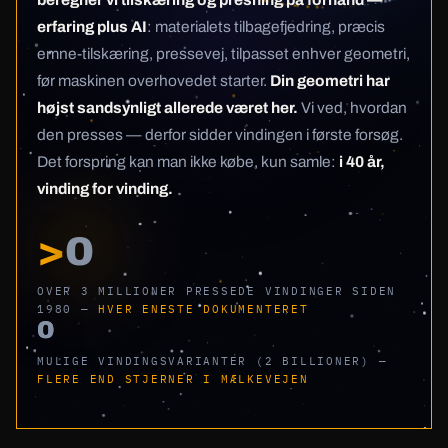
erfaring plus AI
: materialets tilbagefjedring, præcis
emne-tilskæring, pressevej, tilpasset enhver geometri,
før maskinen overhovedet starter.
Din geometri har
højst sandsynligt allerede været her.
Vi ved, hvordan
den presses — derfor sidder vindingen i første forsøg.
Det forspring kan man ikke købe, kun samle:
i 40 år,
vinding for vinding.
>
0
OVER 3 MILLIONER PRESSEDE VINDINGER SIDEN
1980 —
HVER ENESTE DOKUMENTERET
0
MULIGE VINDINGSVARIANTER (2 BILLIONER) —
FLERE END STJERNER I MÆLKEVEJEN