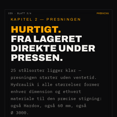
CES · BLATT 3/4
PRESNING
KAPITEL 2 — PRESNINGEN
HURTIGT.
FRA LAGERET
DIREKTE UNDER
PRESSEN.
25 stålsorter ligger klar —
presningen starter uden ventetid.
Hydraulik i alle størrelser former
enhver dimension og ethvert
materiale til den præcise stigning:
også Hardox, også 60 mm, også
Ø 3000.