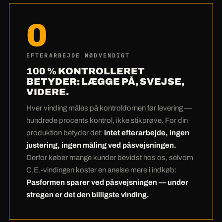
og plasmaanlæg
betyder ingen
0
underleverandør-marginer og ingen ventetider
hos leverandøren. Nesting-softwaren lægger
dine emner så tæt på pladen, at der næsten
EFTERARBEJDE NØDVENDIGT
intet spild er — ved Hardox er det rigtig mange
100 % KONTROLLERET
penge. Og det ærligste regnestykke kommer til
BETYDER: LÆGGE PÅ, SVEJSE,
VIDERE.
sidst:
Mange kunder betaler en anelse mere
hos os ved indkøbet — og sparer det flere
Hver vinding måles på kontroldornen før levering —
gange ved påsvejsningen.
Nul efterarbejde
hundrede procents kontrol, ikke stikprøve. For din
takket være 100 %-kontrol betyder: din
produktion betyder det:
intet efterarbejde, ingen
produktions dyreste timer forbliver dine. Under
justering, ingen måling ved påsvejsningen.
Derfor køber mange kunder bevidst hos os, selvom
stregen er C.E.-vindingen den billigste.
C.E.-vindingen koster en anelse mere i indkøb:
Pasformen sparer ved påsvejsningen — under
stregen er det den billigste vinding.