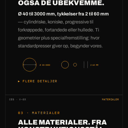
OGSÅ DE UBEKVEMME.
indkøb, men direkte til
tilskæringsplanlægningen —
ofte samme dag.
Ø 40 til 3000 mm, tykkelser fra 2 til 60 mm
Derefter kører en indspillet takt: nestet laser-
— cylindriske, koniske, progressive til
eller plasmatilskæring, presning, kontroldorn-
forkrøppede, fortandede eller hullede. Ti
måling, ordrespecifik emballering med labeling.
geometrier plus specialfremstilling: hvor
Ved eksprestilfælde prioriterer vi din position
standardpresser giver op, begynder vores.
ved pressen — sådan bliver uger til
arbejdsdage og arbejdsdage, hvis det skal
være,
timer.
Ø 40–3000
2–60 MM
FLERE DETALJER
Ti geometrier mestrer vi i serie: cylindriske,
koniske indvendigt som udvendigt,
CES · V-03
MATERIALER
progressive stigninger, fuldbladssnegle med
03 · MATERIALER
hældning, båndsnegle, padle- og
ALLE MATERIALER. FRA
delsegmenter, fortandede og hullede