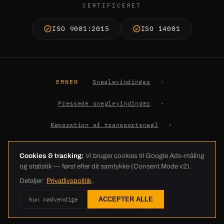
CERTIFICERET
ISO 9001:2015
ISO 14001
EMNER
Sneglevindinger
·
Pressede sneglevindinger
·
Reparation af transportsnegl
·
Jordbor-vindinger
·
Viden
Cookies & tracking:
Vi bruger cookies til Google Ads-måling
og statistik — først efter dit samtykke (Consent Mode v2).
© 2026 C.E. Schneckenflügel GmbH · Industriestraße 26 · 26188 Edewecht
Detaljer:
Privatlivspolitik
.
· +49 4405 23837-0 · info@ces-europe.com ·
Kolofon
·
Databeskyttelse
Kun nødvendige
ACCEPTER ALLE
·
AGB
·
Cookie-indstillinger