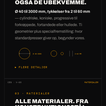
OGSÅ DE UBEKVEMME.
indkøb, men direkte til
tilskæringsplanlægningen —
ofte samme dag.
Ø 40 til 3000 mm, tykkelser fra 2 til 60 mm
Derefter kører en indspillet takt: nestet laser-
— cylindriske, koniske, progressive til
eller plasmatilskæring, presning, kontroldorn-
forkrøppede, fortandede eller hullede. Ti
måling, ordrespecifik emballering med labeling.
geometrier plus specialfremstilling: hvor
Ved eksprestilfælde prioriterer vi din position
standardpresser giver op, begynder vores.
ved pressen — sådan bliver uger til
arbejdsdage og arbejdsdage, hvis det skal
være,
timer.
Ø 40–3000
2–60 MM
FLERE DETALJER
Ti geometrier mestrer vi i serie: cylindriske,
koniske indvendigt som udvendigt,
CES · V-03
MATERIALER
progressive stigninger, fuldbladssnegle med
03 · MATERIALER
hældning, båndsnegle, padle- og
ALLE MATERIALER. FRA
delsegmenter, fortandede og hullede