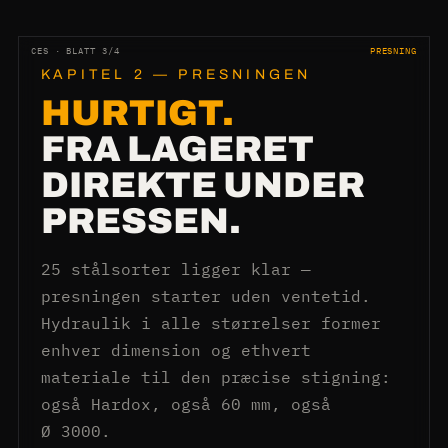
CES · BLATT 3/4
PRESNING
KAPITEL 2 — PRESNINGEN
HURTIGT.
FRA LAGERET
DIREKTE UNDER
PRESSEN.
25 stålsorter ligger klar —
presningen starter uden ventetid.
Hydraulik i alle størrelser former
enhver dimension og ethvert
materiale til den præcise stigning:
også Hardox, også 60 mm, også
Ø 3000.