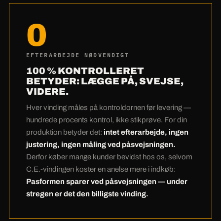
og plasmaanlæg
betyder ingen
0
underleverandør-marginer og ingen ventetider
hos leverandøren. Nesting-softwaren lægger
dine emner så tæt på pladen, at der næsten
EFTERARBEJDE NØDVENDIGT
intet spild er — ved Hardox er det rigtig mange
100 % KONTROLLERET
penge. Og det ærligste regnestykke kommer til
BETYDER: LÆGGE PÅ, SVEJSE,
VIDERE.
sidst:
Mange kunder betaler en anelse mere
hos os ved indkøbet — og sparer det flere
Hver vinding måles på kontroldornen før levering —
gange ved påsvejsningen.
Nul efterarbejde
hundrede procents kontrol, ikke stikprøve. For din
takket være 100 %-kontrol betyder: din
produktion betyder det:
intet efterarbejde, ingen
produktions dyreste timer forbliver dine. Under
justering, ingen måling ved påsvejsningen.
Derfor køber mange kunder bevidst hos os, selvom
stregen er C.E.-vindingen den billigste.
C.E.-vindingen koster en anelse mere i indkøb:
Pasformen sparer ved påsvejsningen — under
stregen er det den billigste vinding.