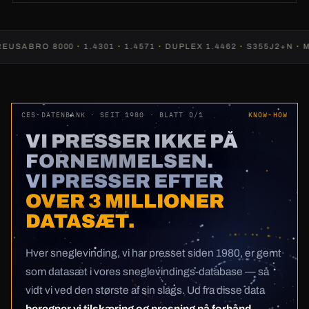
BRO 8000
·
1.4301
·
1.4571
·
DUPLEX 1.4462
·
S355J2+N
·
MANGA
CES-DATENBANK · SEIT 1980 · BLATT D/1
KNOW-HOW
VI PRESSER IKKE PÅ
FORNEMMELSEN.
VI PRESSER EFTER
OVER 3 MILLIONER
DATASÆT.
Hver sneglevinding, vi har presset siden 1980, er gemt
som datasæt i vores sneglevindings-database — så
vidt vi ved den største af sin slags. Ud fra disse data
beregner vi tilskæring og presning på forhånd —