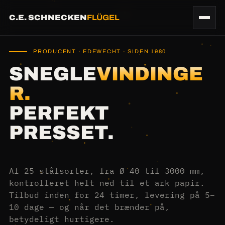
C.E. SCHNECKEN
FLÜGEL
PRODUCENT · EDEWECHT · SIDEN 1980
SNEGLE
VINDINGE
R.
PERFEKT
PRESSET.
Af 25 stålsorter, fra Ø 40 til 3000 mm,
kontrolleret helt ned til et ark papir.
Tilbud inden for 24 timer, levering på 5–
10 dage — og når det brænder på,
betydeligt hurtigere.