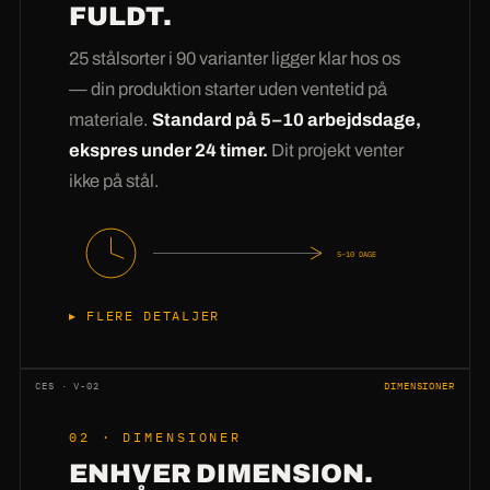
FULDT.
25 stålsorter i 90 varianter ligger klar hos os
— din produktion starter uden ventetid på
materiale.
Standard på 5–10 arbejdsdage,
ekspres under 24 timer.
Dit projekt venter
ikke på stål.
5–10 DAGE
FLERE DETALJER
At købe stål kan enhver —
at have stål på
lager
er forskellen. Vores lager har konstant 25
CES · V-02
DIMENSIONER
sorter i 90 dimensionsvarianter: fra 2 mm
02 · DIMENSIONER
tyndplade til 60 mm grovplade, fra S235 til
ENHVER DIMENSION.
Hardox. Din forespørgsel går derfor ikke til