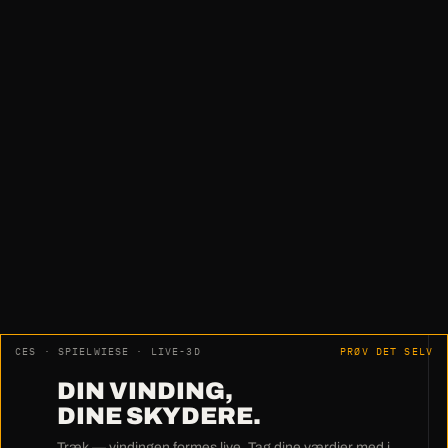
„Intet efterarbejde. Ingen justering.
Ingen måling.
Simpelthen topklasse."
Harry Pfeiffer · HWM Holzwärme Müllheim GmbH
CES · SPIELWIESE · LIVE-3D
PRØV DET SELV
DIN VINDING,
DINE SKYDERE.
Træk — vindingen formes live. Tag dine værdier med i