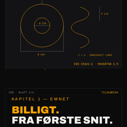
P 178
Ø 220
Ø 660
t = 6 · GÄNGIGKEIT LINKS
DIN 15261-2 · MASSSTAB 1:5
CES · BLATT 2/4
TILSKÆRING
KAPITEL 1 — EMNET
BILLIGT.
FRA FØRSTE SNIT.