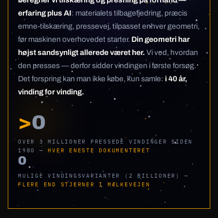
erfaring plus AI
: materialets tilbagefjedring, præcis
emne-tilskæring, pressevej, tilpasset enhver geometri,
før maskinen overhovedet starter.
Din geometri har
højst sandsynligt allerede været her.
Vi ved, hvordan
den presses — derfor sidder vindingen i første forsøg.
Det forspring kan man ikke købe, kun samle:
i 40 år,
vinding for vinding.
>
0
OVER 3 MILLIONER PRESSEDE VINDINGER SIDEN
1980 —
HVER ENESTE DOKUMENTERET
0
MULIGE VINDINGSVARIANTER (2 BILLIONER) —
FLERE END STJERNER I MÆLKEVEJEN