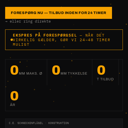
FORESPØRG NU — TILBUD INDEN FOR 24 TIMER
→ eller ring direkte
EKSPRES PÅ FORESPØRGSEL
— NÅR DET
VIRKELIG GÆLDER, GØR VI 24–48 TIMER
MULIGT
0
0
0
MM MAKS. Ø
MM TYKKELSE
T TILBUD
0
ÅR
C.E. SCHNECKENFLÜGEL · KONSTRUKTION