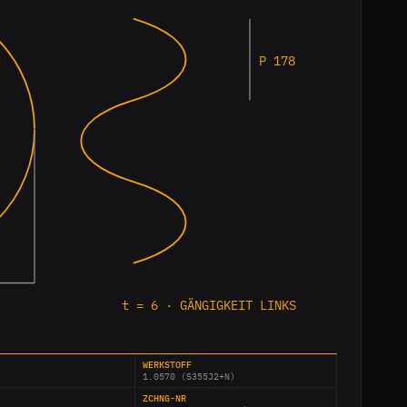
P 178
t = 6 · GÄNGIGKEIT LINKS
WERKSTOFF
1.0570 (S355J2+N)
ZCHNG-NR