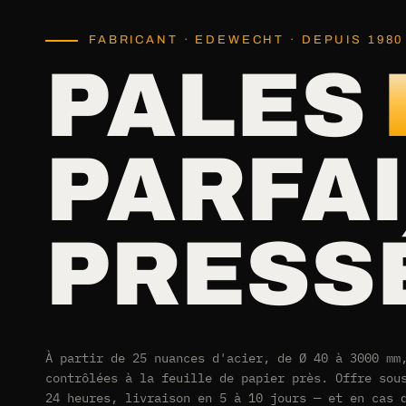
FABRICANT · EDEWECHT · DEPUIS 1980
PALES
PARFA
PRESS
À partir de 25 nuances d'acier, de Ø 40 à 3000 mm
contrôlées à la feuille de papier près. Offre sou
24 heures, livraison en 5 à 10 jours — et en cas 