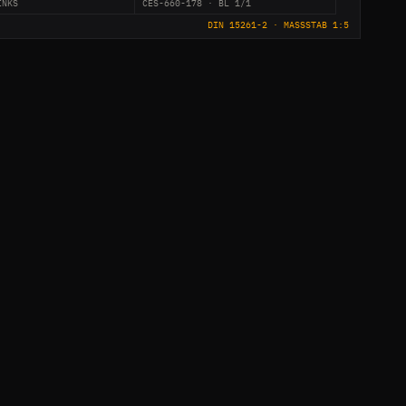
INKS
CES-660-178 · BL 1/1
DIN 15261-2 · MASSSTAB 1:5