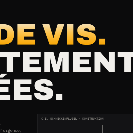
DE VIS.
ITEMEN
ÉES.
,
C.E. SCHNECKENFLÜGEL · KONSTRUKTION
s
d'urgence,